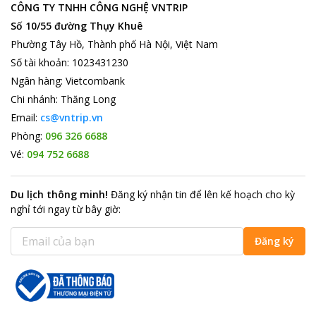
CÔNG TY TNHH CÔNG NGHỆ VNTRIP
Các Điểm Du Lịch Hút Khách Gần Khách Sạn:
Số 10/55 đường Thụy Khuê
Từ
Omega Hotel
du khách có thể tắm biển ở bãi biển Mỹ Khê
,
Phường Tây Hồ, Thành phố Hà Nội, Việt Nam
tham quan Cầu Rồng cây cầu có hình dáng giống 1 con rồng và
Số tài khoản
:
1023431230
là cây cầu thứ 7, cây cầu mới nhất bắc qua sông Hàn. Hay tham
quan Cầu Sông Hàn một trong những điểm tham quan nổi tiếng
Ngân hàng
:
Vietcombank
của Đà Nẵng.
Chi nhánh
:
Thăng Long
Email:
cs@vntrip.vn
Phòng:
096 326 6688
Vé:
094 752 6688
Du lịch thông minh
!
Đăng ký nhận tin để lên kế hoạch cho kỳ
nghỉ tới ngay từ bây giờ
:
Đăng ký