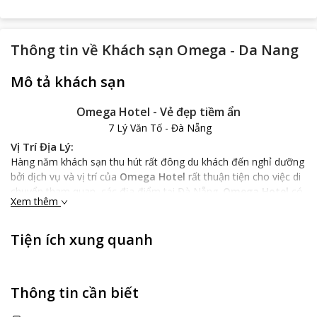
Thông tin về
Khách sạn Omega - Da Nang
Mô tả khách sạn
Omega Hotel - Vẻ đẹp tiềm ẩn
7 Lý Văn Tố - Đà Nẵng
Vị Trí Địa Lý:
Hàng năm khách sạn thu hút rất đông du khách đến nghỉ dưỡng
bởi dịch vụ và vị trí của
Omega Hotel
rất thuận tiện cho việc di
chuyển tham quan các địa điểm tại Đà Nẵng.
Omega Hotel
có
Xem thêm
vị trí đẹp ngay Bãi biễn Mỹ Khê, cách cầu sông Hàn trung tâm
thành phố 5 phút và cách Sân bay Quốc tế Đà Nẵng và Ga xe lửa
chỉ 15 phút đi xe.
Tiện ích xung quanh
Đặc Điểm Khách Sạn:
Khách sạn xây dựng năm 2011 với diện tích 670 mét vuông
.
Với
lợi thế nằm gần bãi biễn nên
Omega Hotel
được hưởng không
Thông tin cần biết
khí biển trong lành của làn gió biển thổi về. Đồng thời có thể
ngắm ánh Bình minh mỗi sáng thức giấc, đắm mình trong ánh