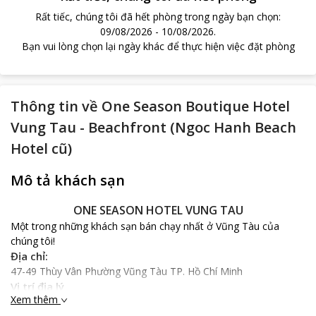
Rất tiếc, chúng tôi đã hết phòng trong ngày bạn chọn
:
09/08/2026
-
10/08/2026
.
Bạn vui lòng chọn lại ngày khác để thực hiện việc đặt phòng
Thông tin về
One Season Boutique Hotel
Vung Tau - Beachfront (Ngoc Hanh Beach
Hotel cũ)
Mô tả khách sạn
ONE SEASON HOTEL VUNG TAU
Một trong những khách sạn bán chạy nhất ở Vũng Tàu của
chúng tôi!
Địa chỉ:
47-49 Thùy Vân Phường Vũng Tàu TP. Hồ Chí Minh
Vị trí địa lý
Xem thêm
ONE SEASON HOTEL VUNG TAU toạ lạc ngay trung tâm du lịch