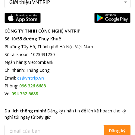
CÔNG TY TNHH CÔNG NGHỆ VNTRIP
Số 10/55 đường Thụy Khuê
Phường Tây Hồ, Thành phố Hà Nội, Việt Nam
Số tài khoản
:
1023431230
Ngân hàng
:
Vietcombank
Chi nhánh
:
Thăng Long
Email:
cs@vntrip.vn
Phòng:
096 326 6688
Vé:
094 752 6688
Du lịch thông minh
!
Đăng ký nhận tin để lên kế hoạch cho kỳ
nghỉ tới ngay từ bây giờ
:
Đăng ký