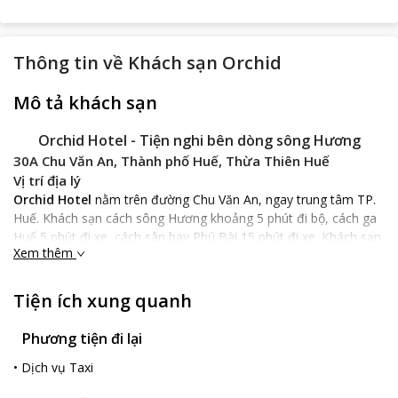
Thông tin về
Khách sạn Orchid
Mô tả khách sạn
Orchid Hotel
- Tiện nghi bên dòng sông Hương
30A Chu Văn An, Thành phố Huế, Thừa Thiên Huế
Vị trí địa lý
Orchid Hotel
nằm trên đường Chu Văn An, ngay trung tâm TP.
Huế. Khách sạn cách sông Hương khoảng 5 phút đi bộ, cách ga
Huế 5 phút đi xe, cách sân bay Phú Bài 15 phút đi xe. Khách sạn
Xem thêm
nằm trong khu phố nhộn nhịp, nhiều nhà hàng, quán bar, điểm
du lịch nổi tiếng nên bạn dễ dàng sắp xếp lịch trình khi đến thăm
quan tại Huế.
Tiện ích xung quanh
Đặc điểm khách sạn
Orchid Hotel
Hotel có kiến trúc trang nhã, hiện đại, tạo cảm
Phương tiện đi lại
giác thân quen, gần gũi chứ không hề xa lạ cho khách. Từng tiểu
•
Dịch vụ Taxi
tiết, nội thất trong khách sạn đều được lựa chọn để tạo nên
tổng thể hài hòa.