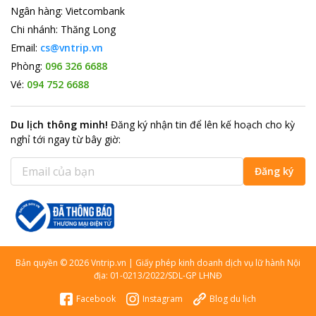
Ngân hàng
:
Vietcombank
Chi nhánh
:
Thăng Long
Email:
cs@vntrip.vn
Phòng:
096 326 6688
Vé:
094 752 6688
Du lịch thông minh
!
Đăng ký nhận tin để lên kế hoạch cho kỳ
nghỉ tới ngay từ bây giờ
:
Đăng ký
Bản quyền
©
2026
Vntrip.vn
|
Giấy phép kinh doanh dịch vụ lữ hành Nội
địa: 01-0213/2022/SDL-GP LHNĐ
Facebook
Instagram
Blog du lịch