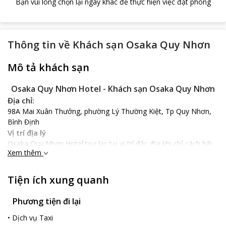
Bạn vui lòng chọn lại ngày khác để thực hiện việc đặt phòng
Thông tin về
Khách sạn Osaka Quy Nhơn
Mô tả khách sạn
Osaka Quy Nhơn Hotel - Khách sạn Osaka Quy Nhơn
Địa chỉ:
98A Mai Xuân Thưởng, phường Lý Thường Kiệt, Tp Quy Nhơn,
Bình Định
Vị trí địa lý
Osaka Quy Nhơn Hotel toạ lạc tại vị trí đắc địa khi chỉ cách bãi
Xem thêm
biển chỉ 500 m với vài phút đi bộ nhanh chóng, từ khách sạn đến
các địa điểm tham quan dễ dang như cách chùa Long Khánh chỉ
khoảng 300 m. Khách sạn cũng cách sân bay Phù Cát chỉ 27 km
Tiện ích xung quanh
với 40 pphút di chuyển nhanh chóng.
Nổi bật
Phương tiện đi lại
Osaka Quy Nhơn Hotel gồm 8 tầng nổi, 1 tầng hầm, với 50
•
Dịch vụ Taxi
phòng nghỉ mang phong cách Á Đông sang trọng đạt tiêu chuẩn