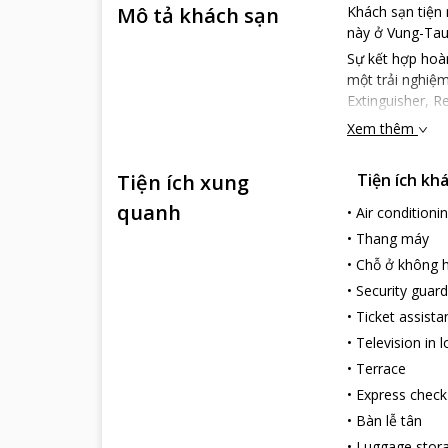
Mô tả khách sạn
Khách sạn tiện 
này ở Vung-Tau 
Sự kết hợp hoàn
một trải nghiệm
Extinguisher, R
Xem thêm
Tiện ích xung
Tiện ích kh
quanh
•
Air conditioni
•
Thang máy
•
Chỗ ở không h
•
Security guard
•
Ticket assista
•
Television in 
•
Terrace
•
Express check
•
Bàn lễ tân
•
Luggage stor