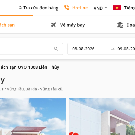
Tra cứu đơn hàng
Hotline
Tiếng
VND
ách sạn
Vé máy bay
Doa
ách sạn OYO 1008 Liên Thủy
ủy
 TP Vũng Tầu, Bà Rịa - Vũng Tàu cũ)