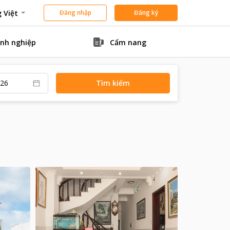
 Việt
Đăng nhập
Đăng ký
nh nghiệp
Cẩm nang
Tìm kiếm