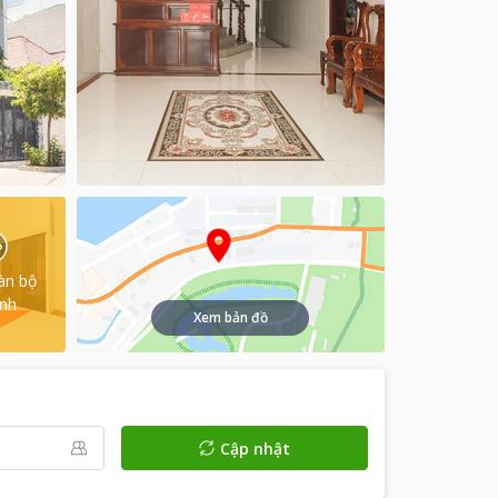
àn bộ
ình
Xem bản đồ
Cập nhật