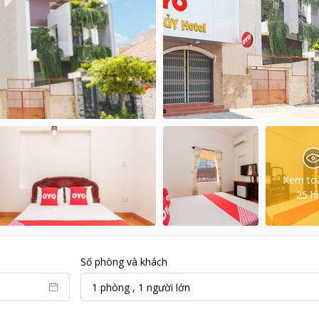
Xem to
25
h
Số phòng và khách
1
phòng
,
1
người lớn