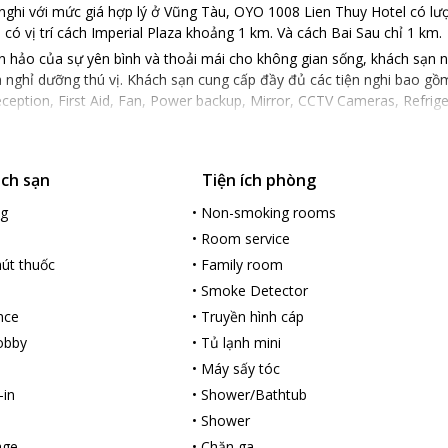
nghi với mức giá hợp lý ở Vũng Tàu, OYO 1008 Lien Thuy Hotel có lượ
có vị trí cách Imperial Plaza khoảng 1 km. Và cách Bai Sau chỉ 1 km.
 hảo của sự yên bình và thoải mái cho không gian sống, khách sạn nà
 nghỉ dưỡng thú vị. Khách sạn cung cấp đầy đủ các tiện nghi bao gồm
eception, First Aid, Fan, Power backup, Mirror, CCTV Cameras, Refrig
ách sạn
Tiện ích phòng
ng
•
Non-smoking rooms
•
Room service
út thuốc
•
Family room
•
Smoke Detector
nce
•
Truyền hình cáp
lobby
•
Tủ lạnh mini
•
Máy sấy tóc
-in
•
Shower/Bathtub
•
Shower
age
•
Chăn ga