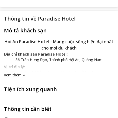
Thông tin về
Paradise Hotel
Mô tả khách sạn
Hoi An Paradise Hotel - Mang cuộc sống hiện đại nhất
cho mọi du khách
Địa chỉ khách sạn Paradise Hotel:
86 Trần Hưng Đạo, Thành phố Hội An, Quảng Nam
Vị trí địa lý:
Hoi An Paradise Hotel
tọa lạc ở một vị trí đẹp ở Hội An, ngay
Xem thêm
trung tâm thành phố với giao thông thuận lợi, các phương tiện đi
lại phong phú nên tạo thuận lợi tới mức tối đa cho bạn trong
Tiện ích xung quanh
quá trình di chuyển tới tham quan những nơi nổi tiếng trong
khách sạn.
Hoi An Paradise Hotel
sẽ mang tới cho bạn những trải
nghiệm thú vị cho một kỳ nghỉ hoàn hảo.
Đặc điểm khách sạn:
Thông tin cần biết
Hoi An Paradise Hotel
được xây dựng là một khách sạn cao cấp