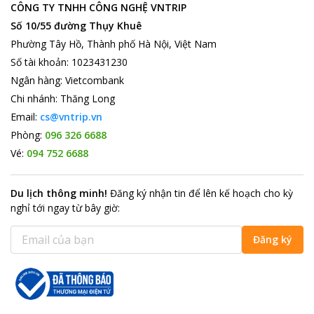
CÔNG TY TNHH CÔNG NGHỆ VNTRIP
dấu ấn khó quên trong lòng mọi du khách.
Số 10/55 đường Thụy Khuê
Địa điểm du lịch hút khách tại Hội An:
Phường Tây Hồ, Thành phố Hà Nội, Việt Nam
Bãi biển Cửa Đại là một bãi biển nổi tiếng của Hội An. Bờ biển
cát trắng với hàng dừa cao, thẳng che bóng mát, lá dừa đu đưa
Số tài khoản
:
1023431230
trong gió, mặt biển xanh, gió lồng lộng vào những ngày hè. Chỉ
Ngân hàng
:
Vietcombank
nghĩ thôi đã khiến cho bạn cảm thấy vô cùng thoải mái. Được
Chi nhánh
:
Thăng Long
tận hưởng cảm giác ấy, khung cảnh ấy cùng với những người
Email:
cs@vntrip.vn
thân yêu của mình chắc hẳn bạn sẽ không bao giờ có thể quên.
Phòng:
096 326 6688
Vé:
094 752 6688
Du lịch thông minh
!
Đăng ký nhận tin để lên kế hoạch cho kỳ
nghỉ tới ngay từ bây giờ
:
Đăng ký