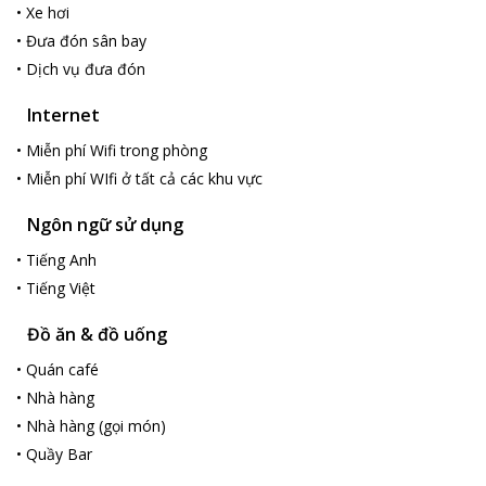
HOTEL!
•
Xe hơi
From 4/11/2019-31/03/2020: Stay Min 2 nite get 1 Dinner
•
Đưa đón sân bay
free (NON REFUND)
•
Dịch vụ đưa đón
Internet
•
Miễn phí Wifi trong phòng
•
Miễn phí WIfi ở tất cả các khu vực
Ngôn ngữ sử dụng
•
Tiếng Anh
•
Tiếng Việt
Đồ ăn & đồ uống
•
Quán café
•
Nhà hàng
•
Nhà hàng (gọi món)
•
Quầy Bar