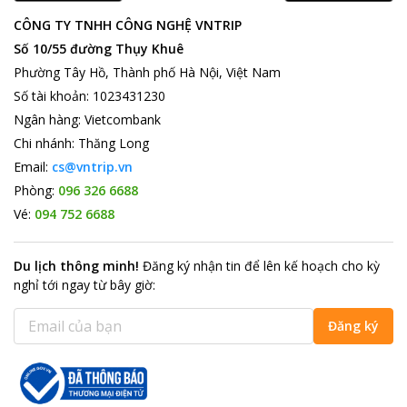
CÔNG TY TNHH CÔNG NGHỆ VNTRIP
Số 10/55 đường Thụy Khuê
Phường Tây Hồ, Thành phố Hà Nội, Việt Nam
Số tài khoản
:
1023431230
Ngân hàng
:
Vietcombank
Chi nhánh
:
Thăng Long
Email:
cs@vntrip.vn
Phòng:
096 326 6688
Vé:
094 752 6688
Du lịch thông minh
!
Đăng ký nhận tin để lên kế hoạch cho kỳ
nghỉ tới ngay từ bây giờ
:
Đăng ký