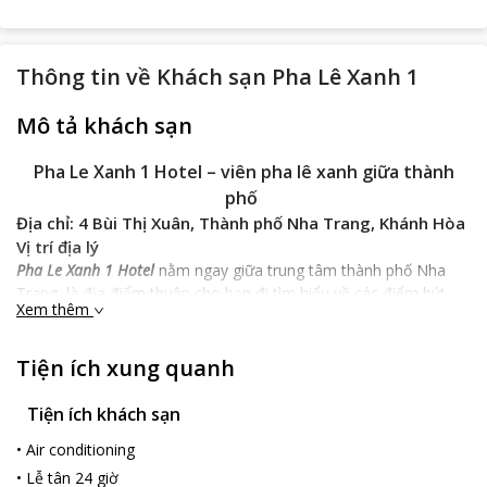
Thông tin về
Khách sạn Pha Lê Xanh 1
Mô tả khách sạn
Pha Le Xanh 1 Hotel – viên pha lê xanh giữa thành
phố
Địa chỉ: 4 Bùi Thị Xuân, Thành phố Nha Trang, Khánh Hòa
Vị trí địa lý
Pha Le Xanh 1 Hotel
nằm ngay giữa trung tâm thành phố Nha
Trang, là địa điểm thuận cho bạn đi tìm hiểu về các điểm hút
Xem thêm
khách ở thanh phố Nha Trang như: bãi biển Nha Trang xinh đẹp,
nhà thờ chính tòa Nha Trang hay phòng tranh Long Thành…
Bên cạnh đó, Pha Le Xanh 1 còn là địa điểm thoải mái, thuận
Tiện ích xung quanh
tiện cho du khách khi di chuyển từ sân bay, nhà gas, chỉ mất vài
phút các du khách có thể đi thăm quan, mua sắm và tận hưởng
Tiện ích khách sạn
không khí trong lành từ bãi biển đẹp mộng mơ.
•
Air conditioning
Đặc điểm khách sạn
•
Lễ tân 24 giờ
Đ
iểm nổi bật nhất của
Pha Le Xanh 1 Hotel
là một không gian