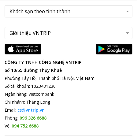
xem là lựa chọn phù hợp cho rất nhiều du khách khi đến bãi biển
Nha Trang. Bạn hoàn toàn có thể tin tưởng vào các dịch vụ do
khách sạn cung cấp.
CÔNG TY TNHH CÔNG NGHỆ VNTRIP
Số 10/55 đường Thụy Khuê
Phường Tây Hồ, Thành phố Hà Nội, Việt Nam
Số tài khoản
:
1023431230
Ngân hàng
:
Vietcombank
Chi nhánh
:
Thăng Long
Email:
cs@vntrip.vn
Phòng:
096 326 6688
Vé:
094 752 6688