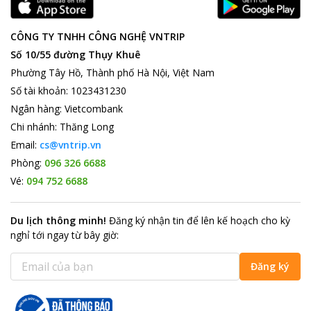
CÔNG TY TNHH CÔNG NGHỆ VNTRIP
Số 10/55 đường Thụy Khuê
Phường Tây Hồ, Thành phố Hà Nội, Việt Nam
Số tài khoản
:
1023431230
Ngân hàng
:
Vietcombank
Chi nhánh
:
Thăng Long
Email:
cs@vntrip.vn
Phòng:
096 326 6688
Vé:
094 752 6688
Du lịch thông minh
!
Đăng ký nhận tin để lên kế hoạch cho kỳ
nghỉ tới ngay từ bây giờ
:
Đăng ký