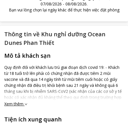
07/08/2026
-
08/08/2026
.
Bạn vui lòng chọn lại ngày khác để thực hiện việc đặt phòng
Thông tin về
Khu nghỉ dưỡng Ocean
Dunes Phan Thiết
Mô tả khách sạn
Quy định đối với khách lưu trú giai đoạn dịch covid 19: - Khách
từ 18 tuổi trở lên phải có chứng nhận đã được tiêm 2 mũi
vaccine và đã qua 14 ngày tính từ mũi tiêm cuối hoặc có giấy
chứng nhận đã điều trị khỏi bệnh sau 21 ngày và không quá 6
tháng sau khi bị nhiễm SARS-CoV2 (xác nhận của các cơ sở y tế
hoặc có xác nhận đủ kháng thể theo qui định trong trường hợp
cá nhân tự điều trị bệnh tại nhà). - Khách đến từ vùng cam, vùng
Xem thêm
đỏ phải xuất trình giấy xét nghiệm âm tính với Sars-coV2 trong
vòng 72h. Khách sạn sẽ xét nghiệm nhanh tại chổ có tính phí
Tiện ích xung quanh
100,000 vnđ/người đối với khách từ vùng cam, đỏ mà không
xuất trình được giấy xét nghiệm âm tính hoặc khách có dấu hiệu