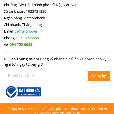
Phường Tây Hồ, Thành phố Hà Nội, Việt Nam
Số tài khoản
:
1023431230
Ngân hàng
:
Vietcombank
Chi nhánh
:
Thăng Long
Email:
cs@vntrip.vn
Phòng:
096 326 6688
Vé:
094 752 6688
Du lịch thông minh
!
Đăng ký nhận tin để lên kế hoạch cho kỳ
nghỉ tới ngay từ bây giờ
:
Đăng ký
Bản quyền
©
2026
Vntrip.vn
|
Giấy phép kinh doanh dịch vụ lữ hành Nội
địa: 01-0213/2022/SDL-GP LHNĐ