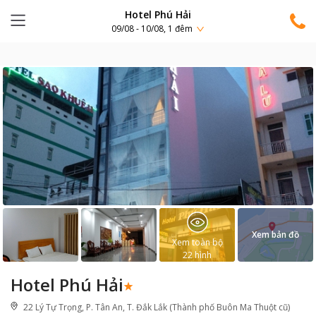
Hotel Phú Hải
09/08 - 10/08, 1 đêm
Xem bản đồ
Xem toàn bộ
22
hình
Hotel Phú Hải
22 Lý Tự Trọng, P. Tân An, T. Đắk Lắk (Thành phố Buôn Ma Thuột cũ)