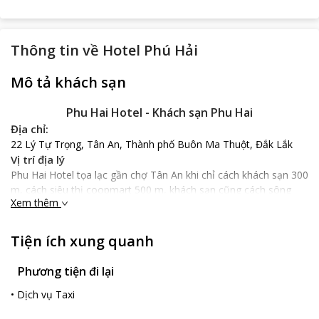
Thông tin về
Hotel Phú Hải
Mô tả khách sạn
Phu Hai Hotel - Khách sạn Phu Hai
Địa chỉ:
22 Lý Tự Trọng, Tân An, Thành phố Buôn Ma Thuột, Đắk Lắk
Vị trí địa lý
Phu Hai Hotel tọa lạc gần chợ Tân An khi chỉ cách khách sạn 300
m, cách siêu thị coopmart 500 m, khách sạn cũng cách sông
Xem thêm
sêrêpốk 24,1 km hay cách sân bay Buôn Ma Thuột 7 km với 20
phút di chuyển nhanh chóng.
Nổi bật
Tiện ích xung quanh
Phu Hai Hotel mang phong cách thuần Việt với phòng nghỉ rộng
rãi, sạch sẽ, nội thất gỗ nổi bật, trang thiết bị hiện đại, tiện nghi.
Phương tiện đi lại
Từ khách sạn du khách có thể ngắm các con phố bình yên tại
•
Dịch vụ Taxi
Buôn Ma Thuột. Khách sạn hứa hẹn đem đến cho du khách sự
thoải mái như đang ở trong chính căn nhà của mình.