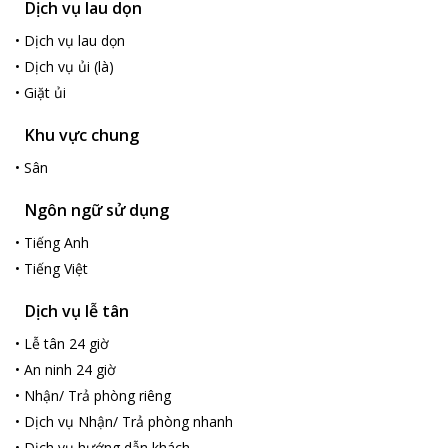
Dịch vụ lau dọn
Phu Hai Hotel có chỗ đậu xe miễn phí thuận tiện, khách sạn có
internet tốc độ cao lướt mạng thả ga. Nhân viên khách sạn phục
•
Dịch vụ lau dọn
vụ chu đáo và mến khách. Khách sạn phù hợp với mọi du khách
•
Dịch vụ ủi (là)
ở mọi lứa tuổi.
•
Giặt ủi
Khu vực chung
•
Sân
Ngôn ngữ sử dụng
•
Tiếng Anh
•
Tiếng Việt
Dịch vụ lễ tân
•
Lễ tân 24 giờ
•
An ninh 24 giờ
•
Nhận/ Trả phòng riêng
•
Dịch vụ Nhận/ Trả phòng nhanh
•
Dịch vụ hướng dẫn khách