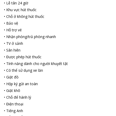
và hiện đại, du khách có thể ngắm khung cảnh thành phố xinh
•
Lễ tân 24 giờ
đẹp và lung linh.
•
Khu vực hút thuốc
Khách sạn có quán cafe vô cùng xinh đẹp trong khuôn viên,
•
Chỗ ở không hút thuốc
internet tốc độ cao và chỗ đậu xe miễn phí. Nhân viên khách sạn
•
Bảo vệ
được đào tạo chuyên nghiệp, bài bản hứa hẹn sẽ đem lại sự hài
•
Hỗ trợ vé
lòng và chuyến đi đáng nhớ cho du khách. Khách sạn phù hợp
với mọi du khách ở mọi lứa tuổi.
•
Nhận phòng/trả phòng nhanh
•
TV ở sảnh
•
Sân hiên
•
Được phép hút thuốc
•
Tính năng dành cho người khuyết tật
•
Có thể sử dụng xe lăn
•
Giặt đồ
•
Hộp ký gửi an toàn
•
Giặt khô
•
Chỗ để hành lý
•
Điện thoại
•
Tiếng Anh