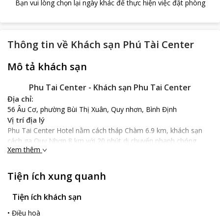
Bạn vui lòng chọn lại ngày khác để thực hiện việc đặt phòng
Thông tin về
Khách sạn Phú Tài Center
Mô tả khách sạn
Phu Tai Center - Khách sạn Phu Tai Center
Địa chỉ:
56 Âu Cơ, phường Bùi Thị Xuân, Quy nhơn, Bình Định
Vị trí địa lý
Phu Tai Center Hotel nằm cách tháp Chàm 6.9 km, khách sạn
cách ga Quy Nhơn 8 km với 20 phút di chuyển nhanh chóng,
Xem thêm
cách sân bay Phù Cát chỉ 23 km với 30 phút di chuyển thuận
tiện.
Nổi bật
Tiện ích xung quanh
Phu Tai Center Hotel mang phong cách Á Đông với nguồn cảm
hứng từ mây trắng và biển xanh bát ngát tạo cho căn phòng
Tiện ích khách sạn
nghỉ sự nổi bật đem lại không gian thư thái và thu hút du khách.
•
Điều hoà
Nội thất gỗ cao cấp vô cùng nổi bật cùng trang thiết bị tiện nghi