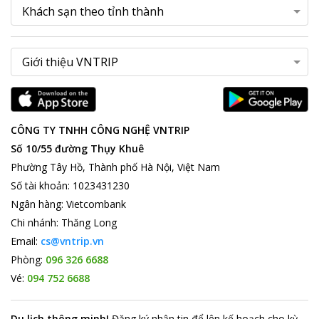
CÔNG TY TNHH CÔNG NGHỆ VNTRIP
Số 10/55 đường Thụy Khuê
Phường Tây Hồ, Thành phố Hà Nội, Việt Nam
Số tài khoản
:
1023431230
Ngân hàng
:
Vietcombank
Chi nhánh
:
Thăng Long
Email:
cs@vntrip.vn
Phòng:
096 326 6688
Vé:
094 752 6688
Du lịch thông minh
!
Đăng ký nhận tin để lên kế hoạch cho kỳ