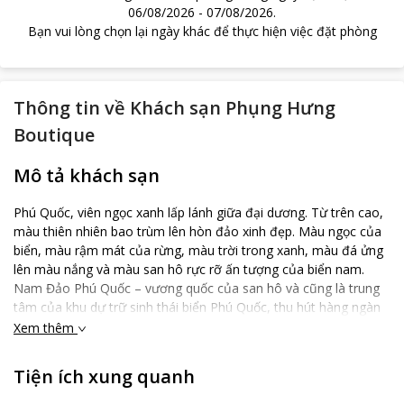
06/08/2026
-
07/08/2026
.
Bạn vui lòng chọn lại ngày khác để thực hiện việc đặt phòng
Thông tin về
Khách sạn Phụng Hưng
Boutique
Mô tả khách sạn
Phú Quốc, viên ngọc xanh lấp lánh giữa đại dương. Từ trên cao,
màu thiên nhiên bao trùm lên hòn đảo xinh đẹp. Màu ngọc của
biển, màu rậm mát của rừng, màu trời trong xanh, màu đá ửng
lên màu nắng và màu san hô rực rỡ ấn tượng của biển nam.
Nam Đảo Phú Quốc – vương quốc của san hô và cũng là trung
tâm của khu dự trữ sinh thái biển Phú Quốc, thu hút hàng ngàn
khách du lịch đến thăm mỗi năm. Phụng Hưng Boutique Hotel -
Xem thêm
Nhà Hàng Khách Sạn đạt chuẩn quốc tế 3 sao nằm trong lòng
Nam Đảo Phú Quốc. Vị trí đắc địa là tâm điểm dẫn đến các địa
Tiện ích xung quanh
điểm tham quan độc đáo của Phú Quốc. Khách Sạn cách chợ
chỉ 100 mét, và cách các địa điểm tham quan nổi tiếng khác chỉ