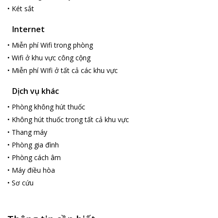
Công Ty TNHH Mật Ong Rừng Phú Quốc – 8.2km đại lộ + 600m
•
Két sắt
đường rẽ vào Chùa Hộ Quốc Chùa Hộ Quốc – 8.2km đại lộ +
4.3km đường rẽ vào Chùa Sân bay Phú Quốc – 19km Rượu Sim
Internet
Sơn – 23km, Ngọc Trai Ngọc Hiền – 24km Chợ đêm Dương
Đông – 25km Bãi tắm Ông Lang – 35.9km Rạch Vẹm – 46.4km
•
Miễn phí Wifi trong phòng
(đi ngang Rừng Quốc Gia) Bắc Đảo – Vinpearl Land và vườn thú
•
Wifi ở khu vực công cộng
Safari – 49.9km Và rất nhiều vườn tiêu trải dài trên đường từ An
•
Miễn phí WIfi ở tất cả các khu vực
Thới đến Dương Đông.
Dịch vụ khác
•
Phòng không hút thuốc
•
Không hút thuốc trong tất cả khu vực
•
Thang máy
•
Phòng gia đình
•
Phòng cách âm
•
Máy điều hòa
•
Sơ cứu