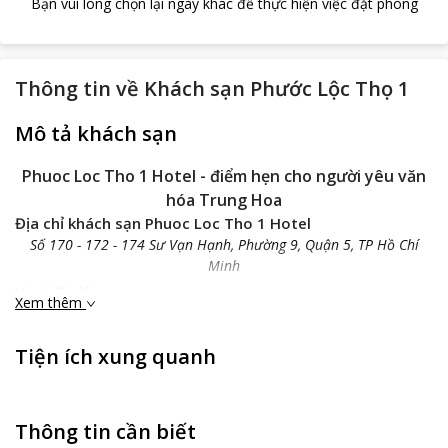
Bạn vui lòng chọn lại ngày khác để thực hiện việc đặt phòng
Thông tin về
Khách sạn Phước Lộc Thọ 1
Mô tả khách sạn
Phuoc Loc Tho 1 Hotel - điểm hẹn cho người yêu văn
hóa Trung Hoa
Địa chỉ khách sạn Phuoc Loc Tho 1 Hotel
Số 170 - 172 - 174 Sư Vạn Hạnh, Phường 9, Quận 5, TP Hồ Chí
Minh
Vị trí địa lý:
Xem thêm
Phuoc Loc Tho 1 Hotel​
tọa lạc ở quận 5 - khu thương mại sầm
uất nhất của thành phố Hồ Chí Minh, là khu phố Trung Hoa với
Tiện ích xung quanh
nhiều nét văn hóa đặc sắc. Khách sạn cách sân bay quốc tế Tân
Sơn Nhất 25 phút lái xe, trung tâm Sài thành 4km, trung tâm
thương mại An Đông Plaza 5 phút đi bộ và khu vực chợ Lớn 10
phút đi xe. Với vị trí của
Phuoc Loc Tho 1 Hotel,
bạn sẽ dễ dàng
Thông tin cần biết
và nhanh chóng đến các điểm du lịch nổi tiếng của thành phố.