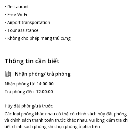
khu trưng bày, bảo tàng còn có hội trường rộng 800 chỗ, phòng
•
Restaurant
chiếu phim, thư viện với hơn 10.000 đầu sách chuyên đề về phụ
•
Free Wi-Fi
nữ.
•
Airport transportation
Từ
Phuong Anh Hotel Saigon
, du khách chỉ cần đi xe khoảng 10
phút để tới Bảo tàng Phụ nữ Nam Bộ.
•
Tour assistance
•
Không cho phép mang thú cưng
Thông tin cần biết
Nhận phòng/ trả phòng
Nhận phòng từ
:
14:00:00
Trả phòng đến
:
12:00:00
Hủy đặt phòng/trả trước
Các loại phòng khác nhau có thể có chính sách hủy đặt phòng
và chính sách thanh toán trước khác nhau
.
Vui lòng kiểm tra chi
tiết chính sách phòng khi chọn phòng ở phía trên