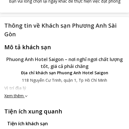
Bạn vui lòng chọn lại ngày khác để thực hiện việc đặt phòng
Thông tin về
Khách sạn Phương Anh Sài
Gòn
Mô tả khách sạn
Phuong Anh Hotel Saigon – nơi nghỉ ngơi chất lượng
tốt, giá cả phải chăng
Địa chỉ khách sạn Phuong Anh Hotel Saigon
118 Nguyễn Cư Trinh, quận 1, Tp Hồ Chí Minh
Vị trí địa lý
Nằm trên đường Nguyễn Cư Trinh thuộc quận 1,
Phuong Anh
Xem thêm
Hotel Saigon
cách trung tâm thành phố Hồ Chí Minh 1km. Từ
khách sạn du khách chỉ cần đi xe từ 10 - 15 phút để tới thăm
Tiện ích xung quanh
quan những địa danh đã trở thành biểu tượng của thành phố
như Dinh Độc Lập, Nhà thờ Đức Bà, chợ Bến Thành, bến Nhà
Tiện ích khách sạn
Rồng…
Phuong Anh Hotel Saigon
cách chợ Thái Bình 600m nên