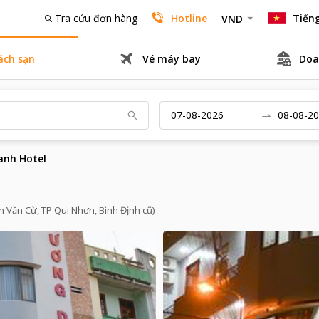
Tra cứu đơn hàng
Hotline
Tiếng
VND
ách sạn
Vé máy bay
Doa
anh Hotel
 Văn Cừ, TP Qui Nhơn, Bình Định cũ)