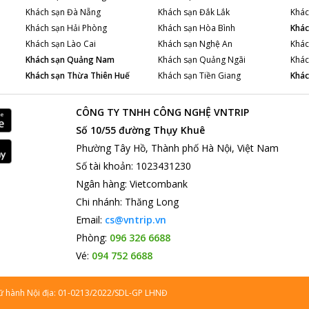
Khách sạn
Đà Nẵng
Khách sạn
Đắk Lắk
Khác
Khách sạn
Hải Phòng
Khách sạn
Hòa Bình
Khác
Khách sạn
Lào Cai
Khách sạn
Nghệ An
Khác
Khách sạn
Quảng Nam
Khách sạn
Quảng Ngãi
Khác
Khách sạn
Thừa Thiên Huế
Khách sạn
Tiền Giang
Khác
CÔNG TY TNHH CÔNG NGHỆ VNTRIP
Số 10/55 đường Thụy Khuê
Phường Tây Hồ, Thành phố Hà Nội, Việt Nam
Số tài khoản
:
1023431230
Ngân hàng
:
Vietcombank
Chi nhánh
:
Thăng Long
Email:
cs@vntrip.vn
Phòng:
096 326 6688
Vé:
094 752 6688
lữ hành Nội địa: 01-0213/2022/SDL-GP LHNĐ