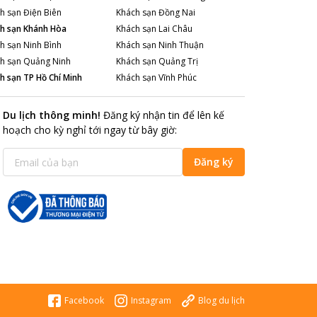
h sạn
Điện Biên
Khách sạn
Đồng Nai
h sạn
Khánh Hòa
Khách sạn
Lai Châu
h sạn
Ninh Bình
Khách sạn
Ninh Thuận
h sạn
Quảng Ninh
Khách sạn
Quảng Trị
h sạn
TP Hồ Chí Minh
Khách sạn
Vĩnh Phúc
Du lịch thông minh
!
Đăng ký nhận tin để lên kế
hoạch cho kỳ nghỉ tới ngay từ bây giờ
:
Đăng ký
Facebook
Instagram
Blog du lịch