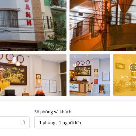
Xem to
55
h
Số phòng và khách
1
phòng
,
1
người lớn