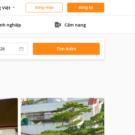
 Việt
Đăng nhập
Đăng ký
nh nghiệp
Cẩm nang
Tìm kiếm