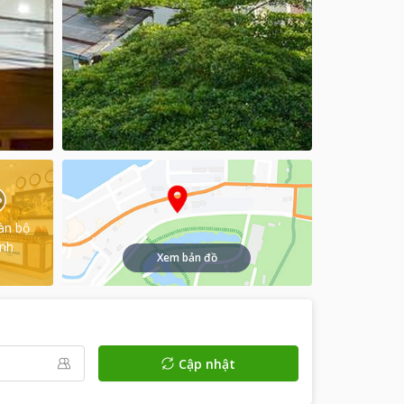
àn bộ
ình
Xem bản đồ
Cập nhật