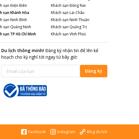
h sạn
Điện Biên
Khách sạn
Đồng Nai
h sạn
Khánh Hòa
Khách sạn
Lai Châu
h sạn
Ninh Bình
Khách sạn
Ninh Thuận
h sạn
Quảng Ninh
Khách sạn
Quảng Trị
h sạn
TP Hồ Chí Minh
Khách sạn
Vĩnh Phúc
Du lịch thông minh
!
Đăng ký nhận tin để lên kế
hoạch cho kỳ nghỉ tới ngay từ bây giờ
:
Đăng ký
Facebook
Instagram
Blog du lịch