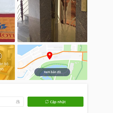
àn bộ
ình
Xem bản đồ
Cập nhật