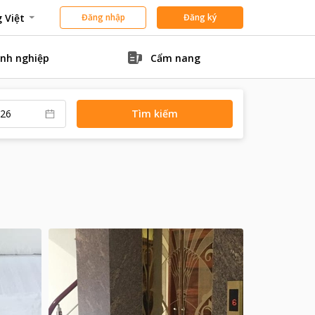
 Việt
Đăng nhập
Đăng ký
nh nghiệp
Cẩm nang
Tìm kiếm