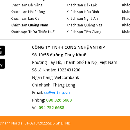
Khách sạn
Đà Nẵng
Khách sạn
Đắk Lắk
Khác
Khách sạn
Hải Phòng
Khách sạn
Hòa Bình
Khác
Khách sạn
Lào Cai
Khách sạn
Nghệ An
Khác
Khách sạn
Quảng Nam
Khách sạn
Quảng Ngãi
Khác
Khách sạn
Thừa Thiên Huế
Khách sạn
Tiền Giang
Khác
CÔNG TY TNHH CÔNG NGHỆ VNTRIP
Số 10/55 đường Thụy Khuê
Phường Tây Hồ, Thành phố Hà Nội, Việt Nam
Số tài khoản
:
1023431230
Ngân hàng
:
Vietcombank
Chi nhánh
:
Thăng Long
Email:
cs@vntrip.vn
Phòng:
096 326 6688
Vé:
094 752 6688
lữ hành Nội địa: 01-0213/2022/SDL-GP LHNĐ