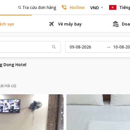
Tra cứu đơn hàng
Hotline
Tiếng
VND
ách sạn
Vé máy bay
Doa
g Dong Hotel
át Hải cũ)