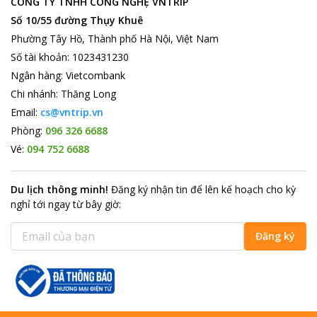
CÔNG TY TNHH CÔNG NGHỆ VNTRIP
Số 10/55 đường Thụy Khuê
Phường Tây Hồ, Thành phố Hà Nội, Việt Nam
Số tài khoản
:
1023431230
Ngân hàng
:
Vietcombank
Chi nhánh
:
Thăng Long
Email:
cs@vntrip.vn
Phòng:
096 326 6688
Vé:
094 752 6688
Du lịch thông minh
!
Đăng ký nhận tin để lên kế hoạch cho kỳ
nghỉ tới ngay từ bây giờ
:
Đăng ký