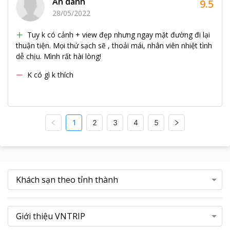
Ẩn danh
9.5
28/05/2022
Tuy k có cảnh + view đẹp nhưng ngay mặt đường đi lại
thuận tiện. Mọi thứ sạch sẽ , thoải mái, nhân viên nhiệt tình
dễ chịu. Mình rất hài lòng!
K có gì k thích
1
2
3
4
5