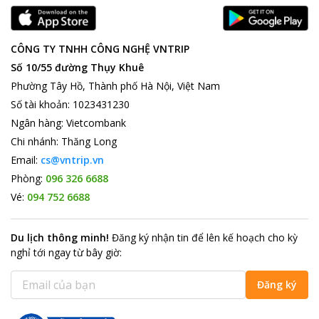
CÔNG TY TNHH CÔNG NGHỆ VNTRIP
Số 10/55 đường Thụy Khuê
Phường Tây Hồ, Thành phố Hà Nội, Việt Nam
Số tài khoản
:
1023431230
Ngân hàng
:
Vietcombank
Chi nhánh
:
Thăng Long
Email:
cs@vntrip.vn
Phòng:
096 326 6688
Vé:
094 752 6688
Du lịch thông minh
!
Đăng ký nhận tin để lên kế hoạch cho kỳ
nghỉ tới ngay từ bây giờ
:
Đăng ký