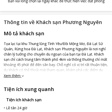
Bạn vui lòng chọn lại ngày khác để thực hiện việc đặt phòng
Thông tin về
Khách sạn Phương Nguyên
Mô tả khách sạn
Tọa lạc tại khu Thung lũng Tình Yêu/Đồi Mộng Mơ, Đà Lạt Sử
Quán, Rừng hoa Đà Lạt, Khách sạn Phương Nguyên là nơi nghỉ
chân lý tưởng cho chuyến du ngoạn của bạn tại Đà Lạt. Khách
sạn chỉ cách trung tâm thành phố 4km và thông thường chỉ mất
khoảng 45 phút để đến sân bay. Chỗ nghỉ có vị trí rất thuận tiện,
du khách có thể thoải mái tham quan, khám phá các điểm du
lịch nổi tiếng. Các tiện nghi và dịch vụ do Khách sạn Phương
Xem thêm
Nguyên cung cấp đảm bảo sẽ làm du khách cảm giác thoải mái
như đang ở nhà. Ngoài những trang bị nội thất cơ bản, tất cả
Tiện ích xung quanh
các phòng của khách sạn đều có cửa sổ với tầm nhìn ra khung
cảnh xung quanh. Không những thế, chỗ nghỉ còn có không gian
Tiện ích khách sạn
trên tầng áp mái nhỏ xinh cho du khách ngắm cảnh, đọc sách,
uống trà, chỗ vui chơi cho các bé nhỏ. Khách sạn sẽ mang đến
•
Lễ tân 24 giờ
cho du khách cảm giác ấm áp, yên bình nơi xứ lạnh. Để chuyến