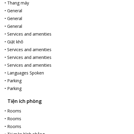
•
Thang máy
du lịch của quý khách được thuận tiện và dễ dàng hơn, khách
•
General
sạn còn cung cấp những dịch vụ khác như: cho thuê xe máy,
•
General
dịch vụ Tour nội thành, cung cấp cà phê của hãng cà phê
Phương Nguyên, mật ong, hạt macca, và các loại mứt... Hãy đến
•
General
với Khách sạn Phương Nguyên- Ngôi nhà thứ hai của bạn nơi xứ
•
Services and amenities
lạnh.
•
Giặt khô
•
Services and amenities
•
Services and amenities
•
Services and amenities
•
Languages Spoken
•
Parking
•
Parking
Tiện ích phòng
•
Rooms
•
Rooms
•
Rooms