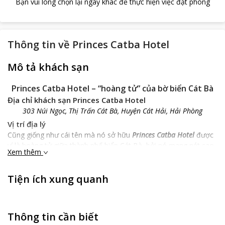
Bạn vui lòng chọn lại ngày khác để thực hiện việc đặt phòng
Thông tin về
Princes Catba Hotel
Mô tả khách sạn
Princes Catba Hotel – “hoàng tử” của bờ biển Cát Bà
Địa chỉ khách sạn Princes Catba Hotel
303 Núi Ngọc, Thị Trấn Cát Bà, Huyện Cát Hải, Hải Phòng
Vị trí địa lý
Cũng giống như cái tên mà nó sở hữu
Princes Catba Hotel
được
ví là hoàng tử giữa thành phố biển Cát Bà, bởi nó mang nét cao
Xem thêm
sang, quý phái và uy nghi của hoàng gia.Với mặt tiền khá rộng
rãi trên bờ biển Cát Bà,
Princes Catba Hotel
gây được sức hút
Tiện ích xung quanh
lớn và hấp dẫn được rất nhiều du khách.
Princes Catba Hotel
cũng là một điểm dừng chân khá thuận tiện
cho các du khách khi đến thăm quan thành phố Cát Bà vì nó
không quá xa so với trung tâm thành phố và sân bay.
Thông tin cần biết
Không những thế,
Princes Catba Hotel
còn là điểm thuận tiện