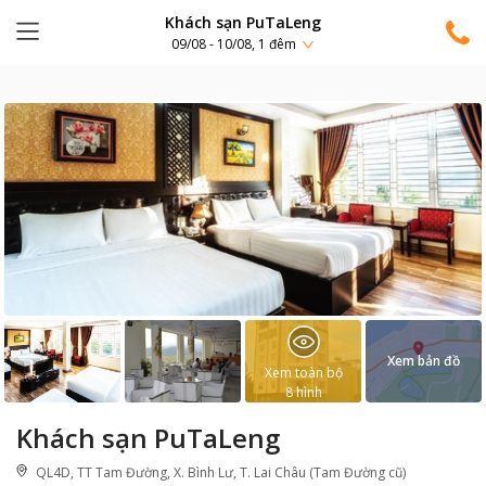
Khách sạn PuTaLeng
09/08 - 10/08, 1 đêm
Xem bản đồ
Xem toàn bộ
8
hình
Khách sạn PuTaLeng
QL4D, TT Tam Đường, X. Bình Lư, T. Lai Châu (Tam Đường cũ)