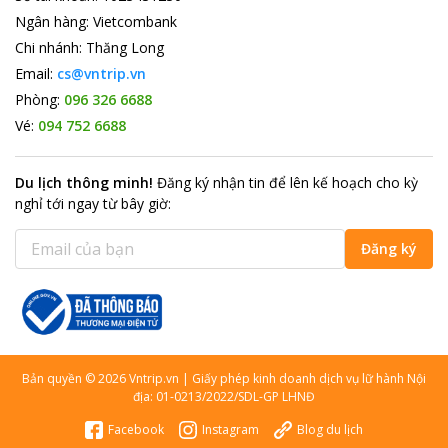
Ngân hàng
:
Vietcombank
Chi nhánh
:
Thăng Long
Email:
cs@vntrip.vn
Phòng:
096 326 6688
Vé:
094 752 6688
Du lịch thông minh
!
Đăng ký nhận tin để lên kế hoạch cho kỳ
nghỉ tới ngay từ bây giờ
:
Đăng ký
Bản quyền
©
2026
Vntrip.vn
|
Giấy phép kinh doanh dịch vụ lữ hành Nội
địa: 01-0213/2022/SDL-GP LHNĐ
Facebook
Instagram
Blog du lịch