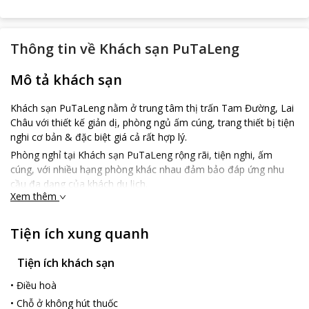
Thông tin về
Khách sạn PuTaLeng
Mô tả khách sạn
Khách sạn PuTaLeng nằm ở trung tâm thị trấn Tam Đường, Lai
Châu với thiết kế giản dị, phòng ngủ ấm cúng, trang thiết bị tiện
nghi cơ bản & đặc biệt giá cả rất hợp lý.
Phòng nghỉ tại Khách sạn PuTaLeng rộng rãi, tiện nghi, ấm
cúng, với nhiều hạng phòng khác nhau đảm bảo đáp ứng nhu
cầu đa dạng của khách du lịch.
Xem thêm
Khách sạn PuTaLeng hy vọng sẽ đem đến chất lượng dịch vụ
một cách hoàn hảo nhất để có thể trở thành điểm lưu trú quen
Tiện ích xung quanh
thuộc với các khách hàng mỗi lần ghé thăm Lai Châu.
Tiện ích khách sạn
•
Điều hoà
•
Chỗ ở không hút thuốc