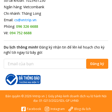
Số tài khoản
:
1023431230
Ngân hàng
:
Vietcombank
Chi nhánh
:
Thăng Long
Email:
cs@vntrip.vn
Phòng:
096 326 6688
Vé:
094 752 6688
Du lịch thông minh
!
Đăng ký nhận tin để lên kế hoạch cho kỳ
nghỉ tới ngay từ bây giờ
:
Đăng ký
Bản quyền
©
2026
Vntrip.vn
|
Giấy phép kinh doanh dịch vụ lữ hành Nội
địa: 01-0213/2022/SDL-GP LHNĐ
Facebook
Instagram
Blog du lịch