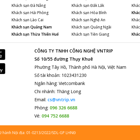
Khách sạn
Đà Nẵng
Khách sạn
Đắk Lắk
Khác
Khách sạn
Hải Phòng
Khách sạn
Hòa Bình
Khác
Khách sạn
Lào Cai
Khách sạn
Nghệ An
Khác
Khách sạn
Quảng Nam
Khách sạn
Quảng Ngãi
Khác
Khách sạn
Thừa Thiên Huế
Khách sạn
Tiền Giang
Khác
CÔNG TY TNHH CÔNG NGHỆ VNTRIP
Số 10/55 đường Thụy Khuê
Phường Tây Hồ, Thành phố Hà Nội, Việt Nam
Số tài khoản
:
1023431230
Ngân hàng
:
Vietcombank
Chi nhánh
:
Thăng Long
Email:
cs@vntrip.vn
Phòng:
096 326 6688
Vé:
094 752 6688
lữ hành Nội địa: 01-0213/2022/SDL-GP LHNĐ