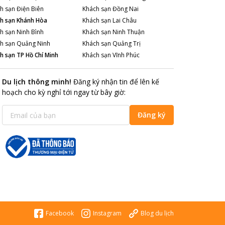
h sạn
Điện Biên
Khách sạn
Đồng Nai
h sạn
Khánh Hòa
Khách sạn
Lai Châu
h sạn
Ninh Bình
Khách sạn
Ninh Thuận
h sạn
Quảng Ninh
Khách sạn
Quảng Trị
h sạn
TP Hồ Chí Minh
Khách sạn
Vĩnh Phúc
Du lịch thông minh
!
Đăng ký nhận tin để lên kế
hoạch cho kỳ nghỉ tới ngay từ bây giờ
:
Đăng ký
Facebook
Instagram
Blog du lịch