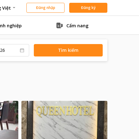
 Việt
Đăng nhập
Đăng ký
nh nghiệp
Cẩm nang
Tìm kiếm