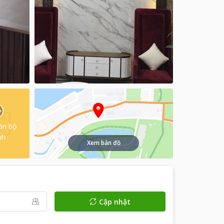
àn bộ
nh
Xem bản đồ
Cập nhật