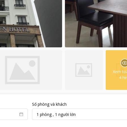
Xem to
4
hì
Số phòng và khách
1
phòng
,
1
người lớn