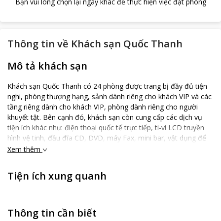
Bạn vui lòng chọn lại ngày khác để thực hiện việc đặt phòng
Thông tin về
Khách sạn Quốc Thanh
Mô tả khách sạn
Khách sạn Quốc Thanh có 24 phòng được trang bị đầy đủ tiện
nghi, phòng thượng hạng, sảnh dành riêng cho khách VIP và các
tầng riêng dành cho khách VIP, phòng dành riêng cho người
khuyết tật. Bên cạnh đó, khách sạn còn cung cấp các dịch vụ
tiện ích khác như: điện thoại quốc tế trực tiếp, ti-vi LCD truyền
hình vệ tinh, đầu đĩa CD, DVD, máy Fax, mini bar, vật dụng để
pha trà và cafe và két sắt riêng tại phòng.
Xem thêm
Quốc Thanh mang đến cho Quý khách một môi trường trong
lành, hoàn toàn không khói thuốc trong tất cả các loại phòng ở.
Tiện ích xung quanh
Quý khách có thể trải nghiệm các dịch vụ cao cấp tại khách sạn
cùng các đặc quyền ẩm thực tại sảnh.
Trong quá khứ, hiện tại và tương lai, Khách sạn Quốc Thanh mãi
Thông tin cần biết
là Lựa chọn Hàng đầu khi khách đến Long Khánh, Đồng Nai.