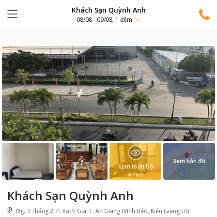
Khách Sạn Quỳnh Anh
08/08 - 09/08, 1 đêm
Xem bản đồ
Xem toàn bộ
9
hình
Khách Sạn Quỳnh Anh
Đg. 3 Tháng 2, P. Rạch Giá, T. An Giang (Vĩnh Bảo, Kiên Giang cũ)