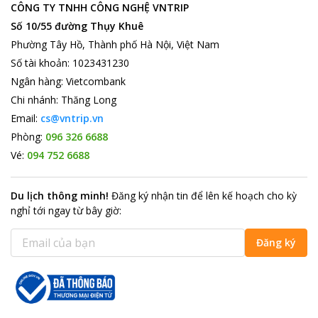
CÔNG TY TNHH CÔNG NGHỆ VNTRIP
Số 10/55 đường Thụy Khuê
Phường Tây Hồ, Thành phố Hà Nội, Việt Nam
Số tài khoản
:
1023431230
Ngân hàng
:
Vietcombank
Chi nhánh
:
Thăng Long
Email:
cs@vntrip.vn
Phòng:
096 326 6688
Vé:
094 752 6688
Du lịch thông minh
!
Đăng ký nhận tin để lên kế hoạch cho kỳ
nghỉ tới ngay từ bây giờ
:
Đăng ký