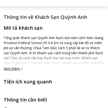
Thông tin về
Khách Sạn Quỳnh Anh
Mô tả khách sạn
Tổng quát Khách sạn Quỳnh Anh Rạch Giá nằm cách Kien Giang
Province Political School chỉ 0.6 km và cung cấp bãi đỗ xe miễn
phí và sân thượng. Chùa Tam Bảo cách 5 phút lái xe từ Khách
sạn Quỳnh Anh. Vị trí Khách sạn cách trung tâm thành phố Rạch
Giá 7 km và cách sân bay Rach Gia San bay 9 km. Khách sạn
nằm ở gần Aeon Citimart Kien Giang. Khách sạn Quỳnh Anh nằm
gần Chùa Ratanaransĩ. Phòng Mỗi phòng tại Khách sạn Quỳnh
Xem thêm
Anh đều có điều hòa nhiệt độ, ban công và ấm đun nước điện.
Chúng được trang bị phòng tắm riêng. Ăn uống Du khách có thể
Tiện ích xung quanh
thưởng thức các món ăn Châu Á và Việt Nam tại Gio Bien cách
khách sạn 5 phút đi bộ. Internet Mạng không dây có sẵn trong
phòng khách sạn miễn phí. Chỗ đỗ xe Có chỗ đỗ xe Tư nhân
miễn phí tại trong khuôn viên.
Thông tin cần biết