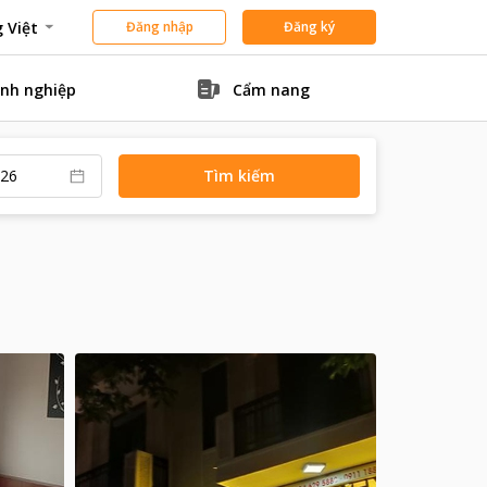
 Việt
Đăng nhập
Đăng ký
nh nghiệp
Cẩm nang
Tìm kiếm