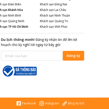
h sạn
Điện Biên
Khách sạn
Đồng Nai
h sạn
Khánh Hòa
Khách sạn
Lai Châu
h sạn
Ninh Bình
Khách sạn
Ninh Thuận
h sạn
Quảng Ninh
Khách sạn
Quảng Trị
h sạn
TP Hồ Chí Minh
Khách sạn
Vĩnh Phúc
Du lịch thông minh
!
Đăng ký nhận tin để lên kế
hoạch cho kỳ nghỉ tới ngay từ bây giờ
:
Đăng ký
Facebook
Instagram
Blog du lịch