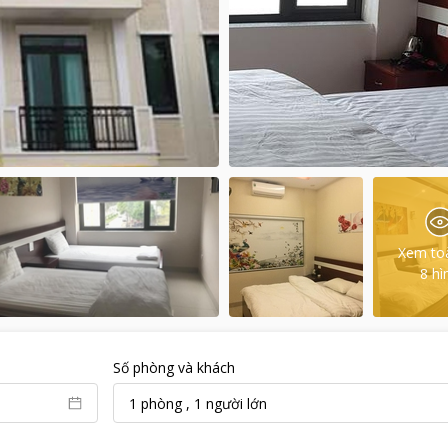
Xem to
8
hì
Số phòng và khách
1
phòng
,
1
người lớn