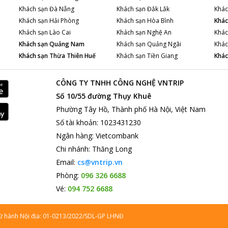
Khách sạn
Đà Nẵng
Khách sạn
Đắk Lắk
Khác
Khách sạn
Hải Phòng
Khách sạn
Hòa Bình
Khác
Khách sạn
Lào Cai
Khách sạn
Nghệ An
Khác
Khách sạn
Quảng Nam
Khách sạn
Quảng Ngãi
Khác
Khách sạn
Thừa Thiên Huế
Khách sạn
Tiền Giang
Khác
CÔNG TY TNHH CÔNG NGHỆ VNTRIP
Số 10/55 đường Thụy Khuê
Phường Tây Hồ, Thành phố Hà Nội, Việt Nam
Số tài khoản
:
1023431230
Ngân hàng
:
Vietcombank
Chi nhánh
:
Thăng Long
Email:
cs@vntrip.vn
Phòng:
096 326 6688
Vé:
094 752 6688
lữ hành Nội địa: 01-0213/2022/SDL-GP LHNĐ