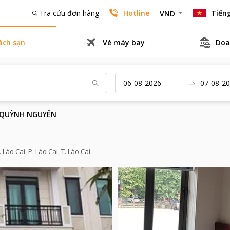
Tra cứu đơn hàng
Hotline
Tiếng
VND
ách sạn
Vé máy bay
Doa
 QUỲNH NGUYÊN
ào Cai, P. Lào Cai, T. Lào Cai