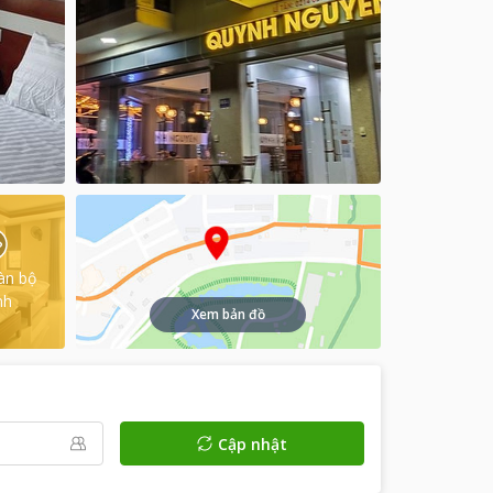
àn bộ
nh
Xem bản đồ
Cập nhật