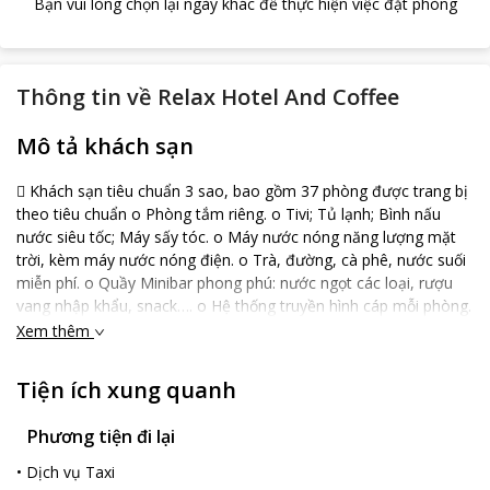
Bạn vui lòng chọn lại ngày khác để thực hiện việc đặt phòng
Thông tin về
Relax Hotel And Coffee
Mô tả khách sạn
 Khách sạn tiêu chuẩn 3 sao, bao gồm 37 phòng được trang bị
theo tiêu chuẩn o Phòng tắm riêng. o Tivi; Tủ lạnh; Bình nấu
nước siêu tốc; Máy sấy tóc. o Máy nước nóng năng lượng mặt
trời, kèm máy nước nóng điện. o Trà, đường, cà phê, nước suối
miễn phí. o Quầy Minibar phong phú: nước ngọt các loại, rượu
vang nhập khẩu, snack…. o Hệ thống truyền hình cáp mỗi phòng.
o Kết nối Internet không dây. o Các phòng ở đều có cửa sổ/ ban
Xem thêm
công với view thoáng mát, sân vườn.  Nhà hàng với diện tích
300m2 có sức chứa trên 200 khách.  Khuôn viên sân vườn rộng
Tiện ích xung quanh
rãi.  Bãi đậu xe an toàn.  Xe điện phục vụ khách miễn phí. 
Khoai bắp nướng ngoài trời buổi tối miễn phí.  Không gian sinh
Phương tiện đi lại
hoạt chung: sảnh lớn, sofa, Tivi.  Phòng nghỉ tạm dành cho
khách nghỉ ngơi khi đến sớm  Phòng tài xế, hướng dẫn viên
•
Dịch vụ Taxi
miễn phí.  Cung cấp các dịch vụ: tour du lịch, thuê xe máy, xe ô