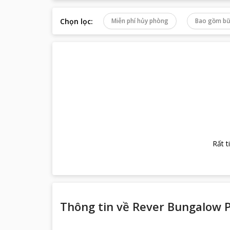
Chọn lọc
:
Miễn phí hủy phòng
Bao gồm bữ
Rất t
Thông tin về
Rever Bungalow 