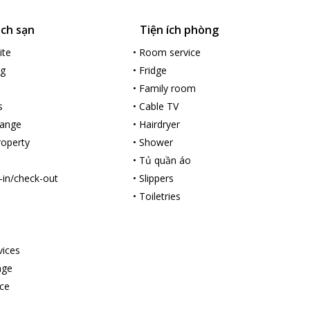
ách sạn
Tiện ích phòng
ite
•
Room service
ng
•
Fridge
•
Family room
s
•
Cable TV
hange
•
Hairdryer
roperty
•
Shower
•
Tủ quần áo
-in/check-out
•
Slippers
•
Toiletries
vices
age
ce