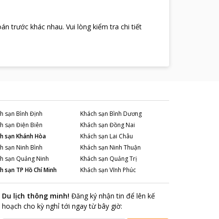
oán trước khác nhau
.
Vui lòng kiểm tra chi tiết
h sạn
Bình Định
Khách sạn
Bình Dương
h sạn
Điện Biên
Khách sạn
Đồng Nai
h sạn
Khánh Hòa
Khách sạn
Lai Châu
h sạn
Ninh Bình
Khách sạn
Ninh Thuận
h sạn
Quảng Ninh
Khách sạn
Quảng Trị
h sạn
TP Hồ Chí Minh
Khách sạn
Vĩnh Phúc
Du lịch thông minh
!
Đăng ký nhận tin để lên kế
hoạch cho kỳ nghỉ tới ngay từ bây giờ
: