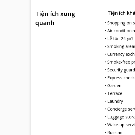
Tiện ích xung
Tiện ích kh
quanh
•
Shopping on s
•
Air conditioni
•
Lễ tân 24 giờ
•
Smoking area
•
Currency exc
•
Smoke-free p
•
Security guard
•
Express check
•
Garden
•
Terrace
•
Laundry
•
Concierge ser
•
Luggage stor
•
Wake-up servi
•
Russian