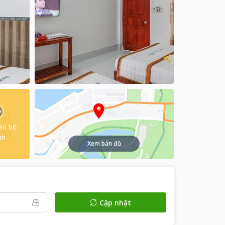
àn bộ
nh
Xem bản đồ
Cập nhật