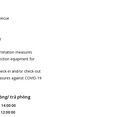
becue
y
amination measures
ection equipment for
heck-in and/or check-out
asures against COVID-19
òng/ trả phòng
:
14:00:00
:
12:00:00