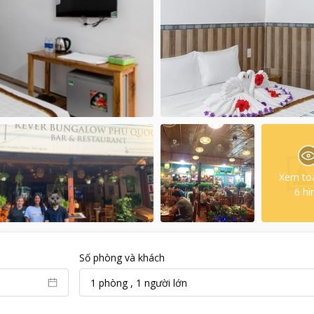
Xem to
6
hì
Số phòng và khách
1
phòng
,
1
người lớn