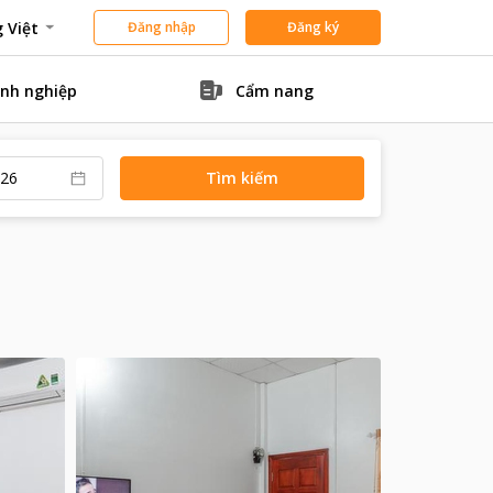
 Việt
Đăng nhập
Đăng ký
nh nghiệp
Cẩm nang
Tìm kiếm