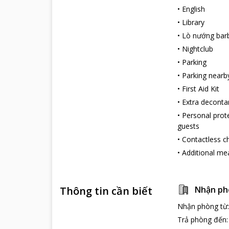
•
English
•
Library
•
Lò nướng bar
•
Nightclub
•
Parking
•
Parking nearb
•
First Aid Kit
•
Extra decont
•
Personal prot
guests
•
Contactless c
•
Additional me
Thông tin cần biết
Nhận ph
Nhận phòng từ
Trả phòng đến