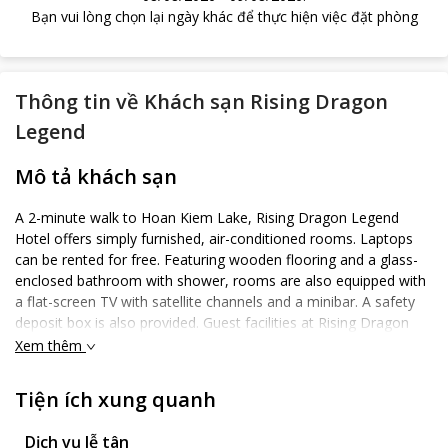
Bạn vui lòng chọn lại ngày khác để thực hiện việc đặt phòng
Thông tin về
Khách sạn Rising Dragon
Legend
Mô tả khách sạn
A 2-minute walk to Hoan Kiem Lake, Rising Dragon Legend
Hotel offers simply furnished, air-conditioned rooms. Laptops
can be rented for free. Featuring wooden flooring and a glass-
enclosed bathroom with shower, rooms are also equipped with
a flat-screen TV with satellite channels and a minibar. A safety
deposit box is also provided. Guest facilities at Rising Dragon
Legend include luggage storage and car or bicycle rental. Tours
Xem thêm
within Hanoi, as well as to Sapa and Ha Long Bay can be
arranged. It is a 10-minute drive to Red River Boat and a 20-
Tiện ích xung quanh
minute drive to Noi Bai International Airport. Hanoi Railway
Station is 1 km away. The on-site restaurant serves a daily
Dịch vụ lễ tân