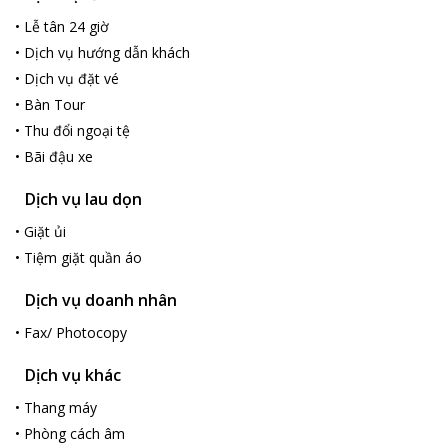
buffet breakfast. Local and international dishes are offered, as
well as room service.
•
Lễ tân 24 giờ
•
Dịch vụ hướng dẫn khách
•
Dịch vụ đặt vé
•
Bàn Tour
•
Thu đổi ngoại tệ
•
Bãi đậu xe
Dịch vụ lau dọn
•
Giặt ủi
•
Tiệm giặt quần áo
Dịch vụ doanh nhân
•
Fax/ Photocopy
Dịch vụ khác
•
Thang máy
•
Phòng cách âm