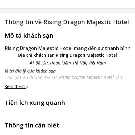
Thông tin về
Rising Dragon Majestic Hotel
Mô tả khách sạn
Rising Dragon Majestic Hotel mang đến sự thanh bình
Địa chỉ khách sạn Rising Dragon Majestic Hotel
41 Bát Sứ, Hoàn Kiếm, Hà Nội, Việt Nam
Vị trí địa lý của khách sạn
Toạ lạc trên đường Bát Sứ,
Rising Dragon Majestic Hotel
nằm
ngay gần trung tâm của thành phố, cách Hồ Hoàn Kiếm 800m,
Xem thêm
cách chợ Đồng Xuân 400 m, cách chùa Một Cột 1.4 km, cách
Bảo tàng Cách Mạng Việt Nam1.5 km. Khách sạn nằm ở vị trí
Tiện ích xung quanh
trung tâm, rất gần với những điểm tham quan nổi tiếng của
thành phố nên bạn có thể dễ dàng tiếp cận và cảm nhận vẻ đẹp
của thủ đô ngàn năm văn hiến từ mọi góc cạnh.
Khách sạn
Rising Dragon Majestic Hotel
sẽ là sự lựa chọn thông
Thông tin cần biết
minh cho một kỳ nghỉ đáng nhớ nhất.