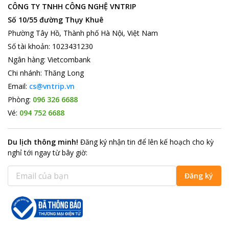
CÔNG TY TNHH CÔNG NGHỆ VNTRIP
thăm thủ đô.
Số 10/55 đường Thụy Khuê
Ngoài ra, khi đến với khách sạn bạn còn được hưởng rất nhiều
những tiện ích khác nữa như dịch vụ giặt là, dịch vụ đưa đón,
Phường Tây Hồ, Thành phố Hà Nội, Việt Nam
cho thuê xe, thu đổi ngoại tệ, cung cấp wifi miễn phí, dịch vụ du
Số tài khoản
:
1023431230
lịch,…làm nên một cuộc sống hoàn hảo nhất.
Ngân hàng
:
Vietcombank
Địa điểm du lịch gần khách sạn
Chi nhánh
:
Thăng Long
Cách khách sạn
Rising Dragon Majestic Hotel
không xa chính là
Email:
cs@vntrip.vn
Bảo tàng Cách Mạng Việt Nam. là nơi tái hiện lịch sử đấu tranh
Phòng:
096 326 6688
hàng trăm năm qua của nhân dân Việt Nam chống Pháp, chống
Nhật, chống Mỹ, chống phong kiến, giành lại nền độc lập tự do
Vé:
094 752 6688
cho Việt Nam. Đối với những ai yêu thích tìm hiểu về lịch sử thì
đây thực sự là một điểm đến không thể bỏ qua.
Du lịch thông minh
!
Đăng ký nhận tin để lên kế hoạch cho kỳ
nghỉ tới ngay từ bây giờ
:
Đăng ký