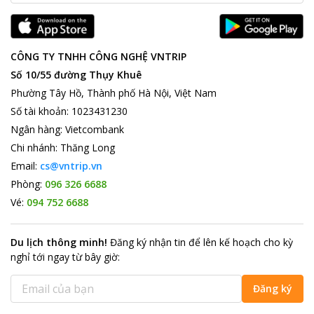
CÔNG TY TNHH CÔNG NGHỆ VNTRIP
Số 10/55 đường Thụy Khuê
Phường Tây Hồ, Thành phố Hà Nội, Việt Nam
Số tài khoản
:
1023431230
Ngân hàng
:
Vietcombank
Chi nhánh
:
Thăng Long
Email:
cs@vntrip.vn
Phòng:
096 326 6688
Vé:
094 752 6688
Du lịch thông minh
!
Đăng ký nhận tin để lên kế hoạch cho kỳ
nghỉ tới ngay từ bây giờ
:
Đăng ký