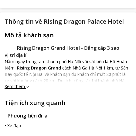
Thông tin về
Rising Dragon Palace Hotel
Mô tả khách sạn
Rising Dragon Grand Hotel - Đẳng cấp 3 sao
Vị trí địa lí
Nằm ngay trung tâm thành phố Hà Nội với sát bên là Hồ Hoàn
Kiếm,
Rising Dragon Grand
cách Nhà Ga Hà Nội 1 km, từ Sân
Bay quốc tế Nội Bài về khách sạn du khách chỉ mất 20 phút lái
xe với khoảng cách 20 km. Du lịch, công tác tại thành phố Hà
Xem thêm
Nội du khách hãy nghỉ chân tại
Rising Dragon Grand
để tận
hưởng những ngày nghỉ ngơi, du lịch tuyệt vời.
Đặc điểm khách sạn
Tiện ích xung quanh
Rising Dragon Grand
được thiết kế theo phong cách hiện đại
với tất cả 30 phòng nghỉ sáng sủa, đẹp. Các phòng của khách
Phương tiện đi lại
sạn đều có cửa sổ được kéo rèm, ban công ngắm cảnh, máy
•
Xe đạp
lạnh, sàn phòng được ép gỗ, phòng tắm đựơc xây dựng riêng
biệt với đầy đủ đồ dùng và nội thất cần trong sinh hoạt, trên bồn