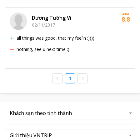
Dương Tường Vi
8.8
02/11/2017
all things was good, that my feelìn :))))
nothing, see u next time ;)
1