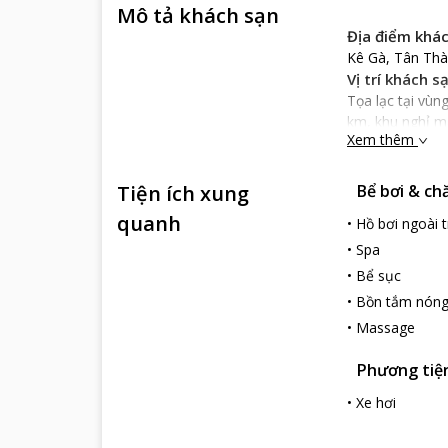
Mô tả khách sạn
Địa điểm khá
Kê Gà, Tân Th
Vị trí khách s
Tọa lạc tại vù
km, khu nghỉ 
Xem thêm
Water Bay Res
Đặc điểm khá
Tiện ích xung
Bể bơi & ch
Nét kiến trúc 
được thiên nhiê
quanh
•
Hồ bơi ngoài t
Rock Water Bay
•
Spa
Kết hợp giữa ki
•
Bể sục
đang bước nhẹ 
toàn cảnh khu n
•
Bồn tắm nón
Dịch vụ khách
•
Massage
Rock Water Ba
Phương tiện 
sở vật chất tro
điện thoại quốc 
•
Xe hơi
Rock Water Ba
và các loại hải