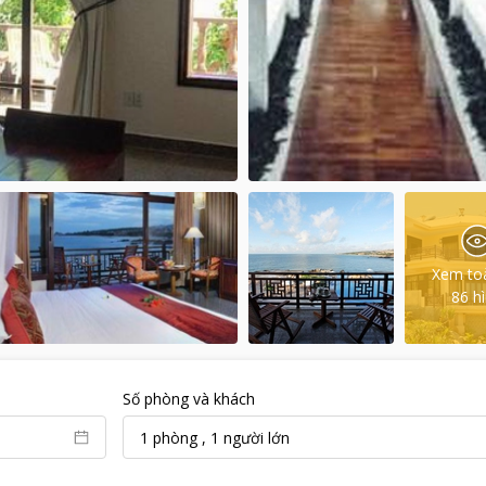
Xem to
86
h
Số phòng và khách
1
phòng
,
1
người lớn