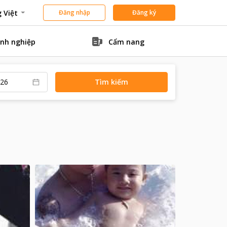
 Việt
Đăng nhập
Đăng ký
nh nghiệp
Cẩm nang
Tìm kiếm