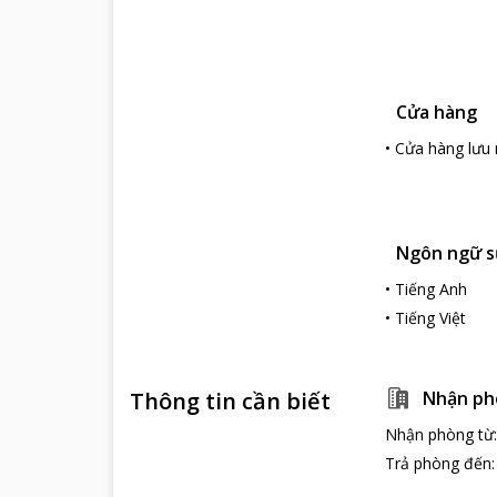
khách một bữa ă
Khu nghỉ mát nà
bị hiện đại với
Nếu bạn mệt mỏ
Cửa hàng
trên mặt biển b
sàn kính độc đá
•
Cửa hàng lưu 
Những điểm du
Lưu trú tại
Roc
quan Hải Đang K
nguyên sinh và
Ngôn ngữ s
nhiên tinh khiết.
•
Tiếng Anh
•
Tiếng Việt
Thông tin cần biết
Nhận ph
Nhận phòng từ
Trả phòng đến