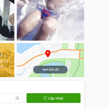
àn bộ
ình
Xem bản đồ
Cập nhật