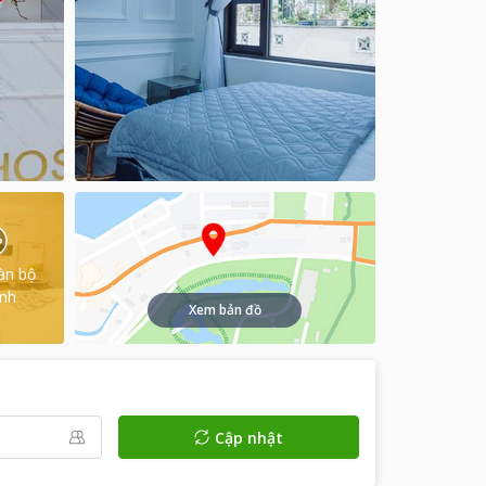
àn bộ
ình
Xem bản đồ
Cập nhật