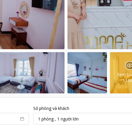
Xem to
12
h
Số phòng và khách
1
phòng
,
1
người lớn