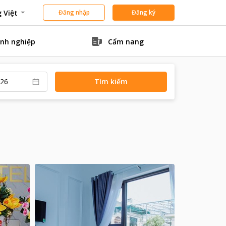
 Việt
Đăng nhập
Đăng ký
nh nghiệp
Cẩm nang
Tìm kiếm