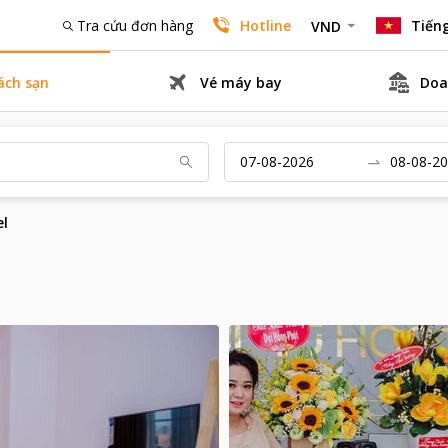
Tra cứu đơn hàng
Hotline
Tiếng
VND
ách sạn
Vé máy bay
Doa
l