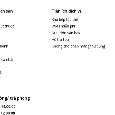
ách sạn
Tiện ích dịch vụ
•
Khu bếp tập thể
út thuốc
•
Wi-Fi miễn phí
•
Đưa đón sân bay
•
Hỗ trợ tour
nhanh
•
Không cho phép mang thú cưng
ợ cá nhân
ý
òng/ trả phòng
:
14:00:00
:
12:00:00