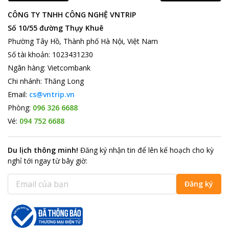
CÔNG TY TNHH CÔNG NGHỆ VNTRIP
Số 10/55 đường Thụy Khuê
Phường Tây Hồ, Thành phố Hà Nội, Việt Nam
Số tài khoản
:
1023431230
Ngân hàng
:
Vietcombank
Chi nhánh
:
Thăng Long
Email:
cs@vntrip.vn
Phòng:
096 326 6688
Vé:
094 752 6688
Du lịch thông minh
!
Đăng ký nhận tin để lên kế hoạch cho kỳ
nghỉ tới ngay từ bây giờ
:
Đăng ký