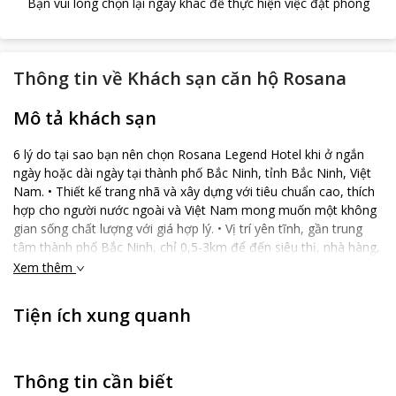
Bạn vui lòng chọn lại ngày khác để thực hiện việc đặt phòng
Thông tin về
Khách sạn căn hộ Rosana
Mô tả khách sạn
6 lý do tại sao bạn nên chọn Rosana Legend Hotel khi ở ngắn
ngày hoặc dài ngày tại thành phố Bắc Ninh, tỉnh Bắc Ninh, Việt
Nam. • Thiết kế trang nhã và xây dựng với tiêu chuẩn cao, thích
hợp cho người nước ngoài và Việt Nam mong muốn một không
gian sống chất lượng với giá hợp lý. • Vị trí yên tĩnh, gần trung
tâm thành phố Bắc Ninh, chỉ 0,5-3km để đến siêu thị, nhà hàng,
café, ngân hàng, quán bar, karaoke, mát xa. • Tất cả căn hộ đều
Xem thêm
có bếp riêng, tivi LCD, wifi, điều hòa hai chiều. - Được trang bị
máy phát điện công suất 100kvA đảm bảo duy trì dịch vụ ổn
Tiện ích xung quanh
định. -Các loại phòng có giá phù hợp các nhu cầu khác nhau: Từ
các phòng cao cấp Deluxe cho đến phòng hạng sang Luxury. Vệ
sinh sạch sẽ và luôn duy trì chất lượng theo tiêu chuẩn quốc tế. -
Chúng tôi có tổng cộng 16 phòng lịch lãm, tất cả đều có nhà
Thông tin cần biết
bếp riêng và có 3 loại phòng tại Rosana Legend. Như một lời