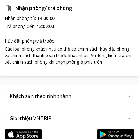
cảm ơn quý vị đã chọn dịch vụ của chúng tôi và để bắt đầu một
Nhận phòng/ trả phòng
mối quan hệ hợp tác lâu dài đôi bên cùng có lợi, chúng tôi có giá
Nhận phòng từ
:
14:00:00
ưu đãi đặc biệt. Khách sạn Rosana Legend - 16 Bùi Xuân Phái,
phường Kinh Bắc, thành phố Bắc Ninh, tỉnh Bắc Ninh, Việt Nam.
Trả phòng đến
:
12:00:00
Tel: +84 222 3858 518. Chị Nhung (Ms Rose) +84 906 261 263;
Email: info@rosana.vn
Hủy đặt phòng/trả trước
Các loại phòng khác nhau có thể có chính sách hủy đặt phòng
và chính sách thanh toán trước khác nhau
.
Vui lòng kiểm tra chi
tiết chính sách phòng khi chọn phòng ở phía trên