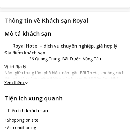
Thông tin về
Khách sạn Royal
Mô tả khách sạn
Royal Hotel – dịch vụ chuyên nghiệp, giá hợp lý
Địa điểm khách sạn
36 Quang Trung, Bãi Trước, Vũng Tàu
Vị trí địa lý
Nằm giữa trung tâm phố biển, nằm gần Bãi Trước, khoảng cách
đến bến tàu cánh ngầm 500m, sân bay quốc tế Tân Sơn Nhất
Xem thêm
120km. Với vị trí thuận lợi này
Royal Hotel
rất tiện cho du khách
tận hưởng không khí trong lành của biển và thăm quan những
Tiện ích xung quanh
điểm du lịch nổi tiếng của Vũng Tàu.
Đặc điểm khách sạn
Tiện ích khách sạn
Xây dựng đạt tiêu chuẩn khách sạn 3 sao,
Royal Hotel
mang
đến không gian nghỉ dưỡng đẳng cấp với phong cách chuyên
•
Shopping on site
nghiệp thân thiện, dịch vụ chất lượng hoàn hảo. Đảm bảo quý
•
Air conditioning
khách luôn cảm giác thoải mái trong suốt kỳ nghỉ như đang ở