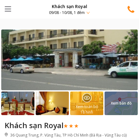
Khách sạn Royal
09/08 - 10/08, 1 đêm
Xem bản đồ
Xem toàn bộ
18
hình
Khách sạn Royal
36 Quang Trung, P. Vũng Tàu, TP Hồ Chí Minh (Bà Rịa - Vũng Tàu cũ)