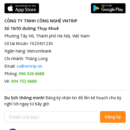
CÔNG TY TNHH CÔNG NGHỆ VNTRIP
Số 10/55 đường Thụy Khuê
Phường Tây Hồ, Thành phố Hà Nội, Việt Nam
Số tài khoản
:
1023431230
Ngân hàng
:
Vietcombank
Chi nhánh
:
Thăng Long
Email:
cs@vntrip.vn
Phòng:
096 326 6688
Vé:
094 752 6688
Du lịch thông minh
!
Đăng ký nhận tin để lên kế hoạch cho kỳ
nghỉ tới ngay từ bây giờ
:
Đăng ký