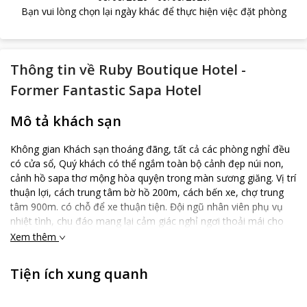
Bạn vui lòng chọn lại ngày khác để thực hiện việc đặt phòng
Thông tin về
Ruby Boutique Hotel -
Former Fantastic Sapa Hotel
Mô tả khách sạn
Không gian Khách sạn thoáng đãng, tất cả các phòng nghỉ đều
có cửa sổ, Quý khách có thể ngắm toàn bộ cảnh đẹp núi non,
cảnh hồ sapa thơ mộng hòa quyện trong màn sương giăng. Vị trí
thuận lợi, cách trung tâm bờ hồ 200m, cách bến xe, chợ trung
tâm 900m. có chỗ để xe thuận tiện. Đội ngũ nhân viên phụ vụ
nhiệt tình, chu đáo mang lại cảm giác nghỉ ngơi thoải mái cho
quý khách. Khách sạn Fantastic Sapa hân hạnh được chào đón
Xem thêm
và phục vụ quý Khách.
Tiện ích xung quanh