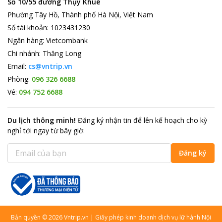
Số 10/55 đường Thụy Khuê
Phường Tây Hồ, Thành phố Hà Nội, Việt Nam
Số tài khoản
:
1023431230
Ngân hàng
:
Vietcombank
Chi nhánh
:
Thăng Long
Email:
cs@vntrip.vn
Phòng:
096 326 6688
Vé:
094 752 6688
Du lịch thông minh
!
Đăng ký nhận tin để lên kế hoạch cho kỳ
nghỉ tới ngay từ bây giờ
:
Đăng ký
Bản quyền
©
2026
Vntrip.vn
|
Giấy phép kinh doanh dịch vụ lữ hành Nội