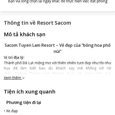
Bạn vui lòng chọn lại ngày khác để thực hiện việc đặt phòng
Thông tin về
Resort Sacom
Mô tả khách sạn
Sacom Tuyen Lam Resort
– Vẻ đẹp của “bông hoa phố
núi”
Vị trí địa lý:
Thành phố Đà Lạt mộng mơ với thiên nhiên tươi đẹp như thi như
họa đã làm biết bao du khách say mê không nỡ rời
chân,
Sacom Tuyen Lam Resort​
được xây dựng trên một
Xem thêm
không gian rộng lớn với khung cảnh hữu tình của nơi đây, khu
nghỉ dưỡng đạt chuẩn 4 sao này sẽ là một điểm đến tuyệt vời
cho chuyến du lịch của bạn khi đến với “thành phố tình yêu”.
Tiện ích xung quanh
Nằm cách trung tâm thành phố khoảng 7km và mất chừng hơn
nửa giờ đồng hồ để tới sân bay, resort có vị trí không chỉ thuận
Phương tiện đi lại
tiện cho việc đi lại mà còn dễ dàng đến với các danh lam thắng
•
Xe đạp
cảnh làm say đắm lòng người của nơi đây như: hồ Xuân Hương,