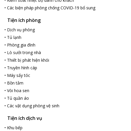
•
Kiểm soát nhiệt độ dành cho khách
•
Các biện pháp phòng chống COVID-19 bổ sung
Tiện ích phòng
•
Dịch vụ phòng
•
Tủ lạnh
•
Phòng gia đình
•
Lò sưởi trong nhà
•
Thiết bị phát hiện khói
•
Truyền hình cáp
•
Máy sấy tóc
•
Bồn tắm
•
Vòi hoa sen
•
Tủ quần áo
•
Các vật dụng phòng vệ sinh
Tiện ích dịch vụ
•
Khu bếp