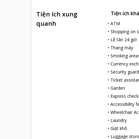
Tiện ích xung
Tiện ích kh
quanh
•
ATM
•
Shopping on s
•
Lễ tân 24 giờ
•
Thang máy
•
Smoking area
•
Currency exc
•
Security guard
•
Ticket assista
•
Garden
•
Express check
•
Accessibility 
•
Wheelchair Ac
•
Laundry
•
Giặt khô
•
Luggage stor