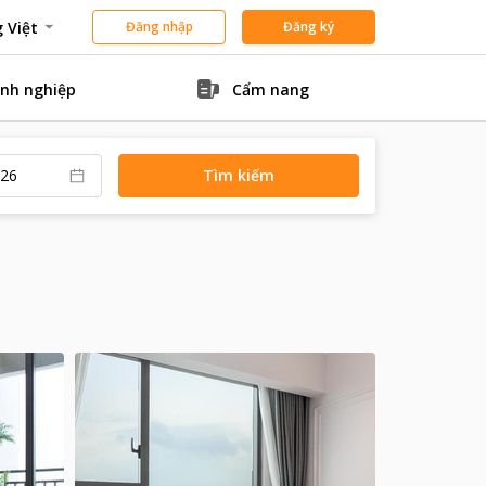
 Việt
Đăng nhập
Đăng ký
nh nghiệp
Cẩm nang
Tìm kiếm