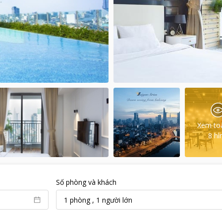
Xem to
8
hì
Số phòng và khách
1
phòng
,
1
người lớn