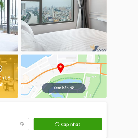
àn bộ
nh
Xem bản đồ
Cập nhật