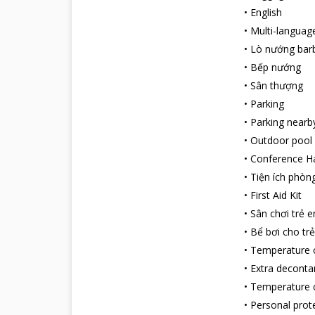
•
English
•
Multi-language
•
Lò nướng bar
•
Bếp nướng
•
Sân thượng
•
Parking
•
Parking nearb
•
Outdoor pool
•
Conference Ha
•
Tiện ích phòn
•
First Aid Kit
•
Sân chơi trẻ 
•
Bể bơi cho tr
•
Temperature c
•
Extra decont
•
Temperature c
•
Personal prot