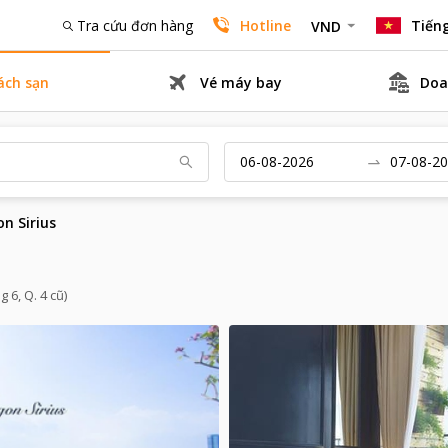
Tra cứu đơn hàng
Hotline
Tiếng
VND
ách sạn
Vé máy bay
Doa
on Sirius
 6, Q. 4 cũ)