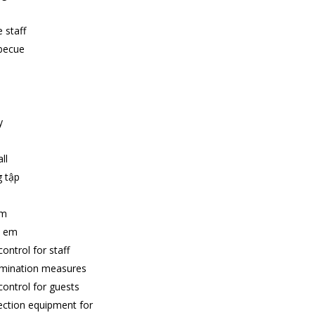
 staff
becue
y
ll
g tập
em
ẻ em
ontrol for staff
amination measures
ontrol for guests
ection equipment for