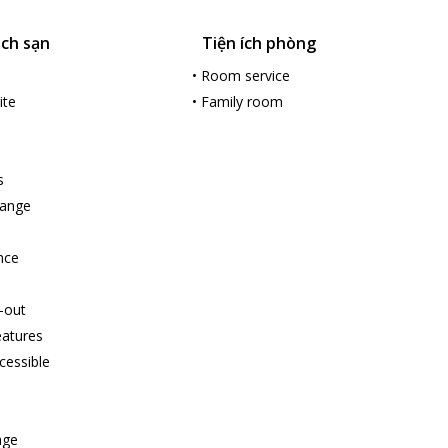
ách sạn
Tiện ích phòng
•
Room service
ite
•
Family room
s
hange
nce
-out
features
cessible
age