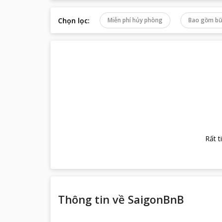
Chọn lọc
:
Miễn phí hủy phòng
Bao gồm bữ
Rất t
Thông tin về
SaigonBnB