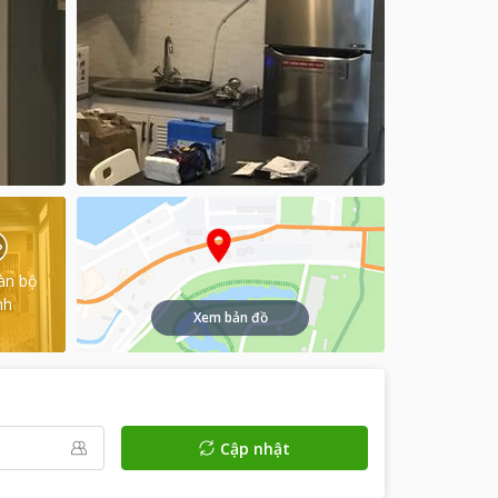
àn bộ
nh
Xem bản đồ
Cập nhật