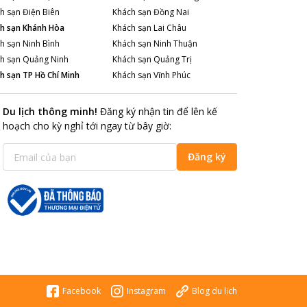
h sạn
Điện Biên
Khách sạn
Đồng Nai
h sạn
Khánh Hòa
Khách sạn
Lai Châu
h sạn
Ninh Bình
Khách sạn
Ninh Thuận
h sạn
Quảng Ninh
Khách sạn
Quảng Trị
h sạn
TP Hồ Chí Minh
Khách sạn
Vĩnh Phúc
Du lịch thông minh
!
Đăng ký nhận tin để lên kế
hoạch cho kỳ nghỉ tới ngay từ bây giờ
:
Đăng ký
Facebook
Instagram
Blog du lịch