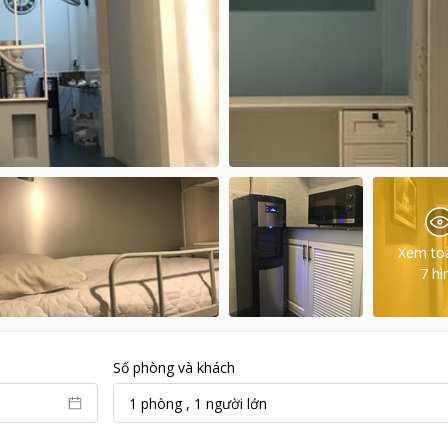
Xem to
7
hì
Số phòng và khách
1
phòng
,
1
người lớn