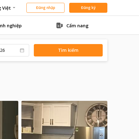
 Việt
Đăng nhập
Đăng ký
nh nghiệp
Cẩm nang
Tìm kiếm