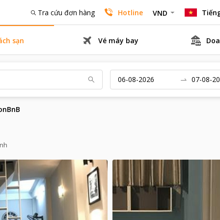
Tra cứu đơn hàng
Hotline
Tiếng
VND
ách sạn
Vé máy bay
Doa
onBnB
inh