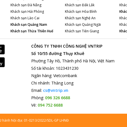
Khách sạn
Đà Nẵng
Khách sạn
Đắk Lắk
Khác
Khách sạn
Hải Phòng
Khách sạn
Hòa Bình
Khác
Khách sạn
Lào Cai
Khách sạn
Nghệ An
Khác
Khách sạn
Quảng Nam
Khách sạn
Quảng Ngãi
Khác
Khách sạn
Thừa Thiên Huế
Khách sạn
Tiền Giang
Khác
CÔNG TY TNHH CÔNG NGHỆ VNTRIP
Số 10/55 đường Thụy Khuê
Phường Tây Hồ, Thành phố Hà Nội, Việt Nam
Số tài khoản
:
1023431230
Ngân hàng
:
Vietcombank
Chi nhánh
:
Thăng Long
Email:
cs@vntrip.vn
Phòng:
096 326 6688
Vé:
094 752 6688
lữ hành Nội địa: 01-0213/2022/SDL-GP LHNĐ