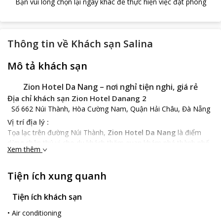
Bạn vui lòng chọn lại ngày khác để thực hiện việc đặt phòng
Thông tin về
Khách sạn Salina
Mô tả khách sạn
Zion Hotel Da Nang – nơi nghỉ tiện nghi, giá rẻ
Địa chỉ khách sạn Zion Hotel Danang 2
Số 662 Núi Thành, Hòa Cường Nam, Quận Hải Châu, Đà Nẵng
Vị trí địa lý :
Tọa lạc trên đường Núi Thành,
Zion Hotel Da Nang
là điểm
dừng chân thú vị cho du khách thăm quan khám phá thành phố
Xem thêm
Đà Nẵng sôi động này. Nằm cách sân bay quốc tế Đà Nẵng 3.8
km thông thường bạn chỉ mất 15 phút đi taxi về tới khách sạn.
Tiện ích xung quanh
Khách sạn nằm không quá xa trung tâm thành phố, nên bạn có
thể dễ dàng tiếp cận các địa điểm thăm quan nổi tiếng và hoạt
động vui chơi giải trí hấp dẫn. Từ khách sạn, du khách chỉ cần
Tiện ích khách sạn
dạo bộ để đến các địa điểm thăm quan gần đấy như: Cầu quay
•
Air conditioning
sông Hàn, Cầu Rồng, Chợ Hàn, Bảo Tàng Chăm…