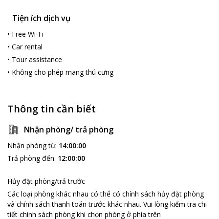
tâm vừa bơi lội vừa thư thái ngắm ngọn Ngũ Hành Sơn hùng vĩ
và đảo Cù Lao Chàm ở phía xa Hội An...
Tiện ích dịch vụ
•
Free Wi-Fi
•
Car rental
•
Tour assistance
•
Không cho phép mang thú cưng
Thông tin cần biết
Nhận phòng/ trả phòng
Nhận phòng từ
:
14:00:00
Trả phòng đến
:
12:00:00
Hủy đặt phòng/trả trước
Các loại phòng khác nhau có thể có chính sách hủy đặt phòng
và chính sách thanh toán trước khác nhau
.
Vui lòng kiểm tra chi
tiết chính sách phòng khi chọn phòng ở phía trên