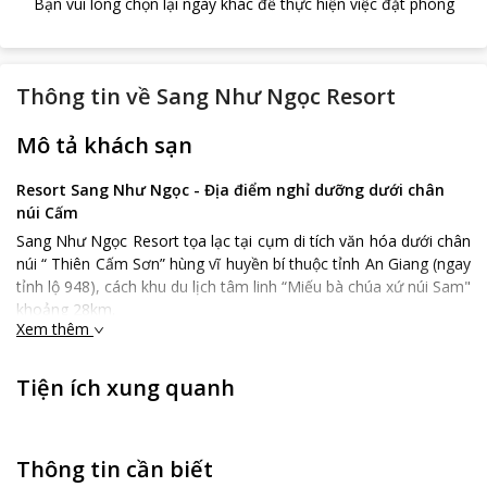
Bạn vui lòng chọn lại ngày khác để thực hiện việc đặt phòng
Thông tin về
Sang Như Ngọc Resort
Mô tả khách sạn
Resort Sang Như Ngọc - Địa điểm nghỉ dưỡng dưới chân
núi Cấm
Sang Như Ngọc Resort tọa lạc tại cụm di tích văn hóa dưới chân
núi “ Thiên Cấm Sơn” hùng vĩ huyền bí thuộc tỉnh An Giang (ngay
tỉnh lộ 948), cách khu du lịch tâm linh “Miếu bà chúa xứ núi Sam"
khoảng 28km.
Xem thêm
Được xây dựng với kiến trúc khá sang trọng hòa quyện cùng sắc
màu thiên nhiên, resort Sang Như Ngọc mang đến cho du khách
Tiện ích xung quanh
những cảm giác yên bình thực sự của một chuyến du lịch nghỉ
dưỡng.
Resort có tổng diện tích 04 hecta, bao gồm 16 Bungalow phòng
cùng các tiện ích như hồ bơi ngoài trời, nhà hàng chay và nhà
Thông tin cần biết
hàng mặn riêng biệt