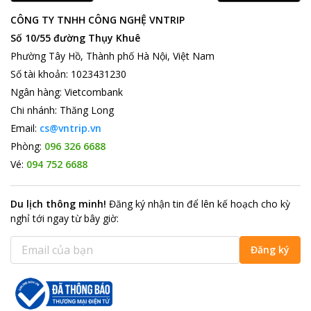
CÔNG TY TNHH CÔNG NGHỆ VNTRIP
Số 10/55 đường Thụy Khuê
Phường Tây Hồ, Thành phố Hà Nội, Việt Nam
Số tài khoản
:
1023431230
Ngân hàng
:
Vietcombank
Chi nhánh
:
Thăng Long
Email:
cs@vntrip.vn
Phòng:
096 326 6688
Vé:
094 752 6688
Du lịch thông minh
!
Đăng ký nhận tin để lên kế hoạch cho kỳ
nghỉ tới ngay từ bây giờ
:
Đăng ký