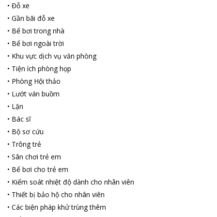
•
Đỗ xe
•
Gần bãi đỗ xe
•
Bể bơi trong nhà
•
Bể bơi ngoài trời
•
Khu vực dịch vụ văn phòng
•
Tiện ích phòng họp
•
Phòng Hội thảo
•
Lướt ván buồm
•
Lặn
•
Bác sĩ
•
Bộ sơ cứu
•
Trông trẻ
•
Sân chơi trẻ em
•
Bể bơi cho trẻ em
•
Kiểm soát nhiệt độ dành cho nhân viên
•
Thiết bị bảo hộ cho nhân viên
•
Các biện pháp khử trùng thêm