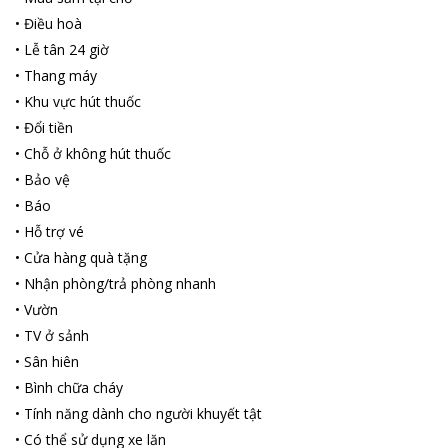
Bay cách Bãi biển Xuân Thiều 2.2 km và Trung tâm thương mại
•
Điều hoà
Indochina Riverside 4.2 km. Sân bay gần nhất là Sân bay Quốc tế
•
Lễ tân 24 giờ
Đà Nẵng, cách khách sạn 4 km.
•
Thang máy
•
Khu vực hút thuốc
•
Đổi tiền
•
Chỗ ở không hút thuốc
•
Bảo vệ
•
Báo
•
Hỗ trợ vé
•
Cửa hàng quà tặng
•
Nhận phòng/trả phòng nhanh
•
Vườn
•
TV ở sảnh
•
Sân hiên
•
Bình chữa cháy
•
Tính năng dành cho người khuyết tật
•
Có thể sử dụng xe lăn