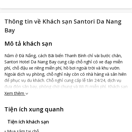
Thông tin về
Khách sạn Santori Da Nang
Bay
Mô tả khách sạn
Nằm ở Đà Nẵng, cách Bãi biển Thanh Bình chỉ vài bước chân,
Santori Hotel Da Nang Bay cung cấp chỗ nghỉ có xe đạp miễn
phí, chỗ đậu xe riêng miễn phí, hồ bơi ngoài trời và khu vườn.
Ngoài dịch vụ phòng, chỗ nghỉ này còn có nhà hàng và sân hiên
để phục vụ du khách. Chỗ nghỉ cung cấp lễ tân 24/24, dịch vụ
đưa đón sân bay, phòng chờ chung và Wi-Fi miễn phí. Khách sạn
cung cấp cho khách các phòng có điều hòa, bàn làm việc, ấm
Xem thêm
đun nước, tủ lạnh, minibar, két an toàn, TV màn hình phẳng và
phòng tắm riêng với vòi xịt/chậu rửa vệ sinh. Một số phòng có
Tiện ích xung quanh
bếp với lò nướng, lò vi sóng và bếp. Tại Santori Hotel Da Nang
Bay, các phòng đều đi kèm với ga trải giường và khăn tắm. Leo
Tiện ích khách sạn
núi và đi xe đạp là hoạt động được ưa chuộng trong khu vực.
Ngoài ra, chỗ nghỉ có dịch vụ thuê ô tô. Santori Hotel Da Nang
•
Mua sắm tại chỗ