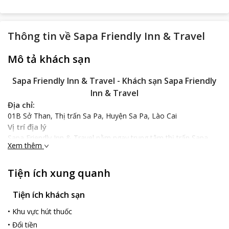
Thông tin về
Sapa Friendly Inn & Travel
Mô tả khách sạn
Sapa Friendly Inn & Travel - Khách sạn Sapa Friendly
Inn & Travel
Địa chỉ:
01B Sở Than, Thị trấn Sa Pa, Huyện Sa Pa, Lào Cai
Vị trí địa lý
Sapa Friendly Inn & Travel nằm ngay trung tâm thị trấn Sapa,
Xem thêm
cách nhà thờ, Sân Quần khoảng 3 phút đi bộ, rất thuận lợi để đi
tham quan quan các điểm tại Sapa như các Sun plaza chỉ 200 m,
cách quảng trường Sapa và nhà thờ đá chỉ 300 m.
Tiện ích xung quanh
Nổi bật
Sapa Friendly Inn & Travel là mô hình biệt thự nhà vườn, không
Tiện ích khách sạn
gian thoáng đãng, yên tĩnh,hệ thống phòng mới, đẹp, view
•
Khu vực hút thuốc
thoáng, yên tĩnh, có sân vườn và đặc biệt luôn mang lại cho du
khách sự thoải mái, ấm áp như ở chính ngôi nhà của mình, cùng
•
Đổi tiền