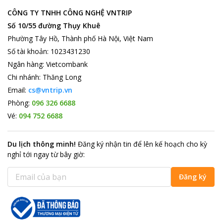
CÔNG TY TNHH CÔNG NGHỆ VNTRIP
Số 10/55 đường Thụy Khuê
Phường Tây Hồ, Thành phố Hà Nội, Việt Nam
Số tài khoản
:
1023431230
Ngân hàng
:
Vietcombank
Chi nhánh
:
Thăng Long
Email:
cs@vntrip.vn
Phòng:
096 326 6688
Vé:
094 752 6688
Du lịch thông minh
!
Đăng ký nhận tin để lên kế hoạch cho kỳ
nghỉ tới ngay từ bây giờ
:
Đăng ký