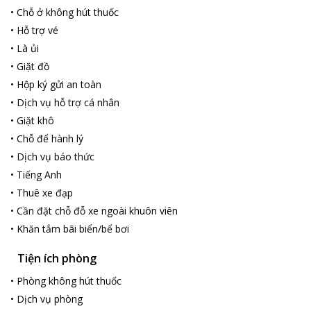
với các trang thiết bị hiện đại nhất, hứa hẹn sẽ mang đến cho du
•
Chỗ ở không hút thuốc
khách những ngày nghỉ tuyệt vời nhất khi đến với Sapa.
•
Hỗ trợ vé
Đến với Sapa Friendly Inn & Travel, du khách sẽ được thưởng
•
Là ủi
thức các món ăn hấp dẫn tại nhà hàng sang trọng, khách sạn có
•
Giặt đồ
internet tốc độ cao và chỗ đậu xe miễn phí. Với đội ngũ nhân
•
Hộp ký gửi an toàn
viên được đào tạo chuyên nghiệp, nhiệt tình, chu đáo, đặc biệt
có kinh nghiệm hơn 10 năm trong nghề sẽ hỗ trợ du khách hết
•
Dịch vụ hỗ trợ cá nhân
mình.
•
Giặt khô
•
Chỗ để hành lý
•
Dịch vụ báo thức
•
Tiếng Anh
•
Thuê xe đạp
•
Cần đặt chỗ đỗ xe ngoài khuôn viên
•
Khăn tắm bãi biển/bể bơi
Tiện ích phòng
•
Phòng không hút thuốc
•
Dịch vụ phòng