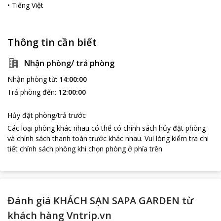
Thác Bạc là một thắng cảnh nổi tiếng của vùng đất Sa Pa. Ngọn
•
Tiếng Việt
thác này đổ từ độ cao hơn 100 m từ đỉnh núi xuống. Đứng dưới
chân thác Bạc, quý khách sẽ có cơ hội ngắm nhìn đất trời bao la
và những rặng núi sự kỳ vĩ, trùng điệp ẩn mình trong lớp sương
Thông tin cần biết
mù dày đặc, trắng xóa. Từ khách sạn Sapa Garden, du khách đi
bộ khoảng 7 phút là đến nơi.
Nhận phòng/ trả phòng
Nhận phòng từ
:
14:00:00
Trả phòng đến
:
12:00:00
Hủy đặt phòng/trả trước
Các loại phòng khác nhau có thể có chính sách hủy đặt phòng
và chính sách thanh toán trước khác nhau
.
Vui lòng kiểm tra chi
tiết chính sách phòng khi chọn phòng ở phía trên
Đánh giá KHÁCH SẠN SAPA GARDEN từ
khách hàng Vntrip.vn