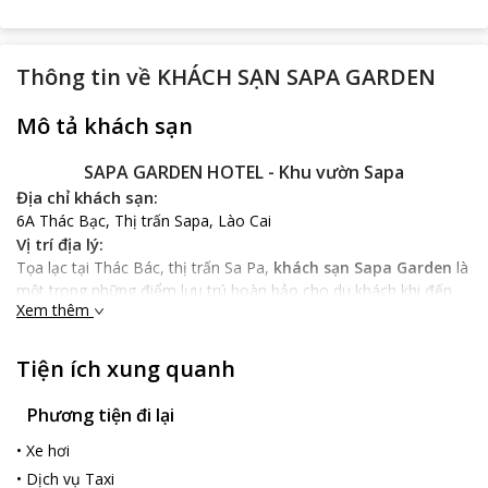
Thông tin về
KHÁCH SẠN SAPA GARDEN
Mô tả khách sạn
SAPA GARDEN HOTEL - Khu vườn Sapa
Địa chỉ khách sạn:
6A Thác Bạc, Thị trấn Sapa, Lào Cai
Vị trí địa lý:
Tọa lạc tại Thác Bác, thị trấn Sa Pa,
khách sạn Sapa Garden
là
một trong những điểm lưu trú hoàn hảo cho du khách khi đến
Xem thêm
với tỉnh Lào Cai. Từ nơi nghỉ ngơi này, du khách chỉ mất vài phút
đi bộ là đến các điểm tham quan nổi tiếng của thị trấn Sapa
như: núi Hàm Rồng, chợ Sapa, nhà thờ đá Sapa… Bến xe khách
Tiện ích xung quanh
Sa Pa cách khách sạn khoảng 2km.
Đặc điểm khách sạn Sapa Garden:
Phương tiện đi lại
Khách sạn Sapa Garden
với hệ thống phòng nghỉ hiện đại và
•
Xe hơi
được trang bị đầy đủ tiện nghi, luôn cam kết mang lại cho quý
khách không gian nghỉ ngơi tuyệt vời nhất trong suốt những
•
Dịch vụ Taxi