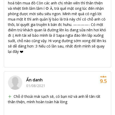
hoá tiện mua đồ Còn các anh chị nhân viên thì thân thiện
và nhiệt tình lắm lắm í 🌻 À, trà quế mật ong lúc đến nhận
phòng được mời siêu siêu ngon. Mình mê quá có ngỏ lời
mua một ít thì anh quản lý bảo là trà này chỉ có chỗ anh có
thôi, bí quyết gia truyền k bán đc huhu. ————- Có một
điểm trừ khách quan là đường lên ks đang sửa nên hơi khó
đi :( Anh tài xế bảo mình là ở Sapa ngta đào lên lấp xuống
suốt, chỗ nào cũng vậy. Hi vọng đường sớm xong để lên ks
sẽ dễ dàng hơn :3 Nếu có lần sau, nhất định mình sẽ quay
lại đây ❤️
Ẩn danh
9.5
01/08/2021
Chỗ ở thoải mái sạch sẽ, có bạn nữ và anh lễ tân rất
thân thiện, mình hoàn toàn hài lòng