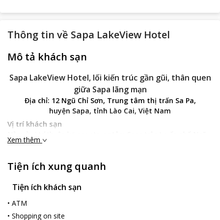
Thông tin về
Sapa LakeView Hotel
Mô tả khách sạn
Sapa LakeView Hotel, lối kiến trúc gần gũi, thân quen
giữa Sapa lãng mạn
Địa chỉ: 12 Ngũ Chỉ Sơn, Trung tâm thị trấn Sa Pa,
huyện Sapa, tỉnh Lào Cai, Việt Nam
Vị trí khách sạn
Nằm ở vị trí thuận lợi ngay trung tâm Sapa trên tuyến phố Ngũ
Xem thêm
Chỉ Sơn - Trung tâm Sa Pa, Sapa LakeView Hotel cách Bến xe
Sapa 300 m, cách Nhà thờ Sapa 400 m và cách Chợ Sapa 800
Tiện ích xung quanh
m. Đặc biệt, Sapa LakeView Hotel nằm cách Ga Tàu Lào Cai
nằm 35 km là một điểm lý tưởng để tận hưởng chuyến du
ngoạn của bạn ở Sa Pa.
Tiện ích khách sạn
Đặc điểm khách sạn
•
ATM
Sapa Lakeview Hotel được xây dựng vào năm 2013, được bình
•
Shopping on site
chọn là điểm du lịch bổ sung cho Sapa và là sự lựa chọn tuyệt