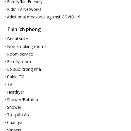
•
Family/Kid Friendly
•
Kids' TV Networks
•
Additional measures against COVID-19
Tiện ích phòng
•
Bridal suite
•
Non-smoking rooms
•
Room service
•
Family room
•
Lò sưởi trong nhà
•
Cable TV
•
TV
•
Hairdryer
•
Shower/Bathtub
•
Shower
•
Tủ quần áo
•
Chăn ga
•
Slippers