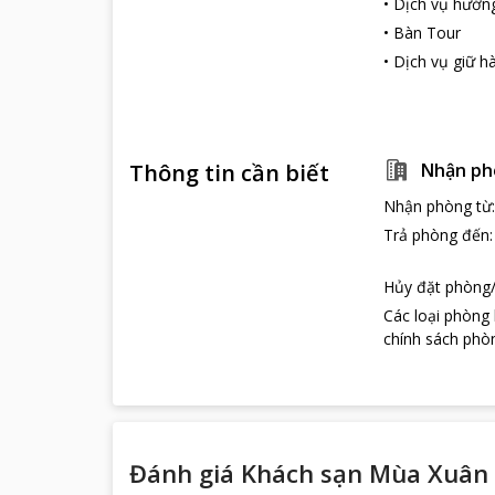
•
Dịch vụ hướn
Quá trình đi lạ
•
Bàn Tour
dịch vụ cho thu
•
Dịch vụ giữ hà
động lớn khi đế
Địa chỉ du lịch.
Bản Cát Cát đư
họ còn trồng lú
nhiều nghề thủ 
Thông tin cần biết
Nhận ph
sử.
Nhận phòng từ
Trả phòng đến
Hủy đặt phòng/
Các loại phòng
chính sách phòn
Đánh giá Khách sạn Mùa Xuân 