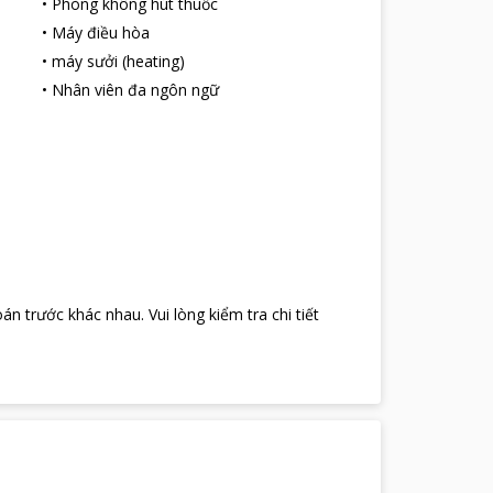
•
Phòng không hút thuốc
ững tiện ích hữu ích mang tới cho khách hàng như
•
Máy điều hòa
i cho bạn trong quá trình di chuyển, có được sự chủ
•
máy sưởi (heating)
•
Nhân viên đa ngôn ngữ
n tụ theo phương pháp mật tập. Gần nơi quần cư,
 Họ biết trồng trọt, chăn nuôi, và bảo lưu khá tốt
g được xem là điểm du lịch văn hóa vừa là du lịch
oán trước khác nhau
.
Vui lòng kiểm tra chi tiết