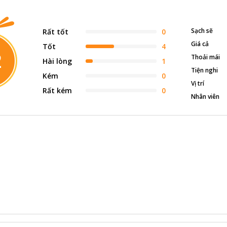
Sạch sẽ
Rất tốt
0
Giá cả
Tốt
4
2
Thoải mái
Hài lòng
1
Tiện nghi
Kém
0
Vị trí
Rất kém
0
Nhân viên