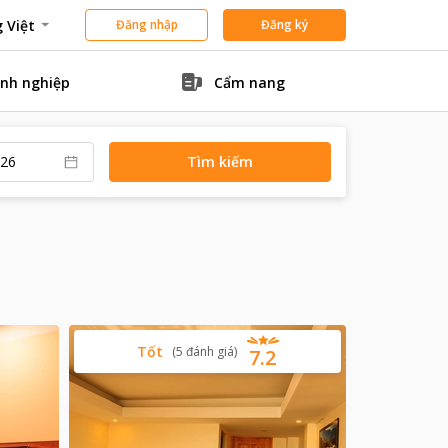
 Việt
Đăng nhập
Đăng ký
nh nghiệp
Cẩm nang
Tìm kiếm
Tốt
(
5
đánh giá
)
7.2