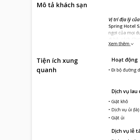
Mô tả khách sạn
Vị trí địa lý củ
Spring Hotel 
ngơi của mọi d
đi bộ, cách Chợ
Xem thêm
này vô cùng th
Đặc trưng nổi t
Tiện ích xung
Hoạt động
Khách sạn được
trung và năng đ
quanh
•
Đi bộ đường d
Các phòng tại đ
thoải mái nhất,
sự khoáng đạt c
Dịch vụ lau
Dịch vụ tiện íc
•
Giặt khô
Nhân viên của k
•
Dịch vụ ủi (là)
cẩn thận, chu 
nghỉ ngơi thoải
•
Giặt ủi
Spring Hotel 
Dịch vụ lễ t
nghỉ ngơi của 
những ngày đến