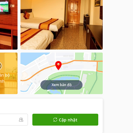
àn bộ
ình
Xem bản đồ
Cập nhật