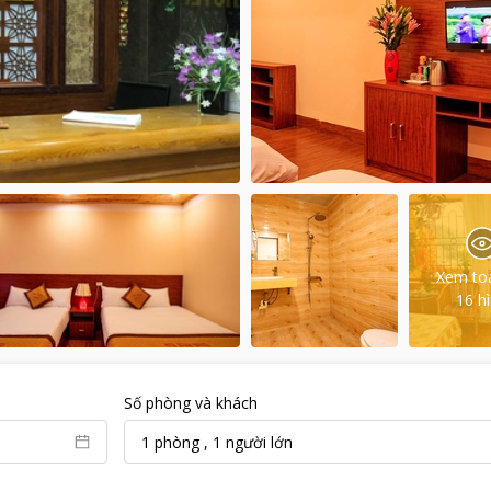
Xem to
16
h
Số phòng và khách
1
phòng
,
1
người lớn