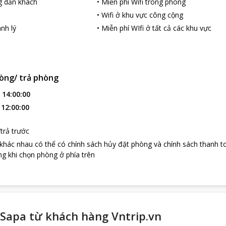
g dẫn khách
•
Miễn phí Wifi trong phòng
i của du khách trong thành phố cũng rất được khách sạn chú ý với nh
•
Wifi ở khu vực công cộng
ê xe, dịch vụ đưa đón, có nhân viên tư vấn và chỉ dẫn,… tạo thuận lợ
nh lý
•
Miễn phí WIfi ở tất cả các khu vực
n tham quan và nghỉ ngơi ở đây.
ợc hình thành từ giữa thế kỷ 19 do một bộ phận dân tộc ít người quầ
a, ngô trên các nương bậc thang hoàn toàn theo phương pháp thủ công.
công truyền thống như trồng bông, lanh và dệt vải. Nơi đây xứng đán
òng/ trả phòng
:
14:00:00
:
12:00:00
trả trước
 khác nhau có thể có chính sách hủy đặt phòng và chính sách thanh t
g khi chọn phòng ở phía trên
Sapa từ khách hàng Vntrip.vn