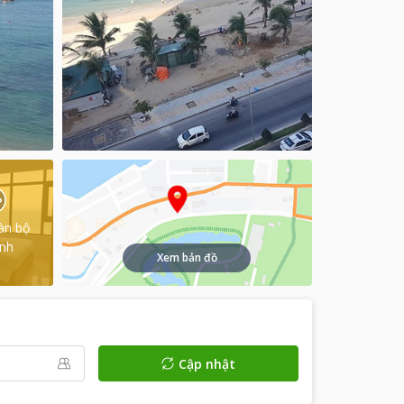
àn bộ
ình
Xem bản đồ
Cập nhật