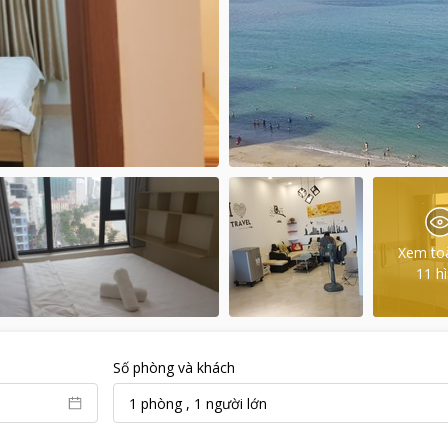
Xem to
11
h
Số phòng và khách
1
phòng
,
1
người lớn