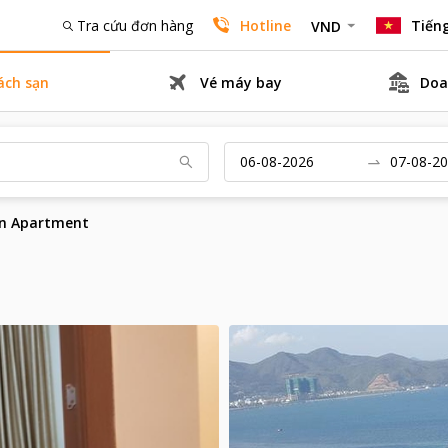
Tra cứu đơn hàng
Hotline
Tiếng
VND
ách sạn
Vé máy bay
Doa
n Apartment