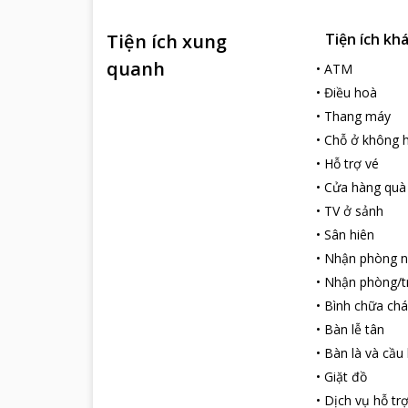
Tiện ích xung
Tiện ích kh
quanh
•
ATM
•
Điều hoà
•
Thang máy
•
Chỗ ở không h
•
Hỗ trợ vé
•
Cửa hàng quà
•
TV ở sảnh
•
Sân hiên
•
Nhận phòng 
•
Nhận phòng/tr
•
Bình chữa chá
•
Bàn lễ tân
•
Bàn là và cầu 
•
Giặt đồ
•
Dịch vụ hỗ tr