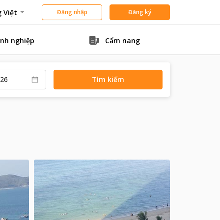
 Việt
Đăng nhập
Đăng ký
nh nghiệp
Cẩm nang
Tìm kiếm