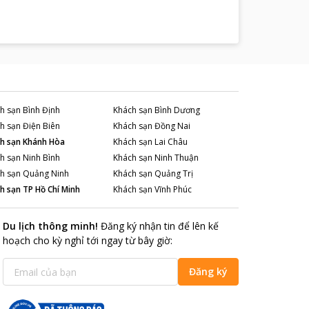
h sạn
Bình Định
Khách sạn
Bình Dương
h sạn
Điện Biên
Khách sạn
Đồng Nai
h sạn
Khánh Hòa
Khách sạn
Lai Châu
h sạn
Ninh Bình
Khách sạn
Ninh Thuận
h sạn
Quảng Ninh
Khách sạn
Quảng Trị
h sạn
TP Hồ Chí Minh
Khách sạn
Vĩnh Phúc
Du lịch thông minh
!
Đăng ký nhận tin để lên kế
hoạch cho kỳ nghỉ tới ngay từ bây giờ
:
Đăng ký