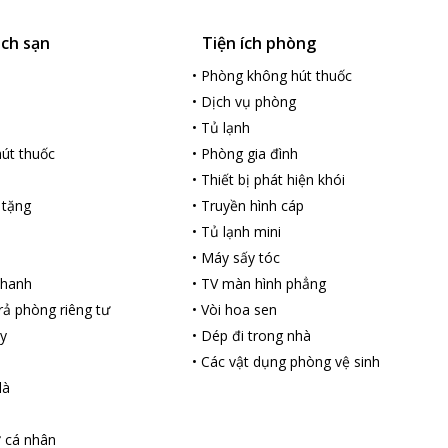
ách sạn
Tiện ích phòng
•
Phòng không hút thuốc
•
Dịch vụ phòng
•
Tủ lạnh
út thuốc
•
Phòng gia đình
•
Thiết bị phát hiện khói
 tặng
•
Truyền hình cáp
•
Tủ lạnh mini
•
Máy sấy tóc
nhanh
•
TV màn hình phẳng
ả phòng riêng tư
•
Vòi hoa sen
y
•
Dép đi trong nhà
•
Các vật dụng phòng vệ sinh
là
ợ cá nhân