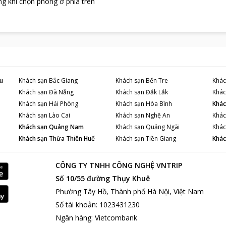
g khi chọn phòng ở phía trên
u
Khách sạn
Bắc Giang
Khách sạn
Bến Tre
Khác
Khách sạn
Đà Nẵng
Khách sạn
Đắk Lắk
Khác
Khách sạn
Hải Phòng
Khách sạn
Hòa Bình
Khác
Khách sạn
Lào Cai
Khách sạn
Nghệ An
Khác
Khách sạn
Quảng Nam
Khách sạn
Quảng Ngãi
Khác
Khách sạn
Thừa Thiên Huế
Khách sạn
Tiền Giang
Khác
CÔNG TY TNHH CÔNG NGHỆ VNTRIP
Số 10/55 đường Thụy Khuê
Phường Tây Hồ, Thành phố Hà Nội, Việt Nam
Số tài khoản
:
1023431230
Ngân hàng
:
Vietcombank